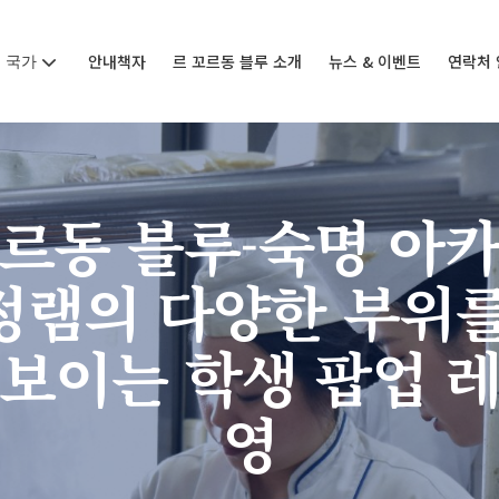
국가
안내책자
르 꼬르동 블루 소개
뉴스 & 이벤트
연락처 
꼬르동 블루-숙명 아카
정램의 다양한 부위를
보이는 학생 팝업 
영