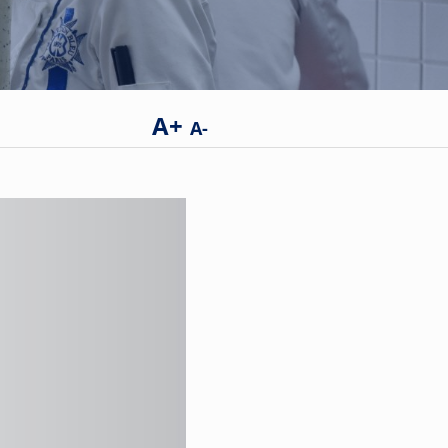
A+
A-