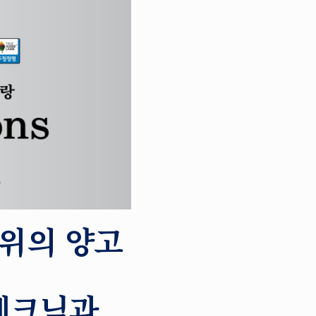
위의 양고
 테크닉과