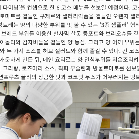
 다이닝’을 컨셉으로 한 6 코스 메뉴를 선보일 예정이다. 코
 토마토를 곁들인 구제르와 셀러리악폼을 곁들인 오렌지 젤
엉트레는 양의 다양한 부위를 맛 볼 수 있는 ‘3종 샘플러’ 
윗브레드 부위를 이용한 발사믹 샬롯 콩포트와 브리오슈를 
이올리와 감자비늘을 곁들인 양 등심, 그리고 양 어깨 부위
 두 가지 소스를 허브 샐러드와 함께 즐길 수 있다. 긴 코
개운하게 만든 뒤, 메인 요리로는 양 안심부위를 저온조리
자 그라탕, 로즈마리 소스, 칙피 무슬린과 방울토마토를 선보
션프루츠 꿀리의 상큼한 맛과 코코넛 무스가 어우러지는 엉