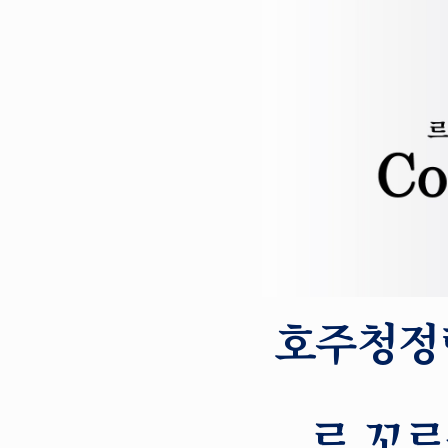
호주청정
르 꼬르