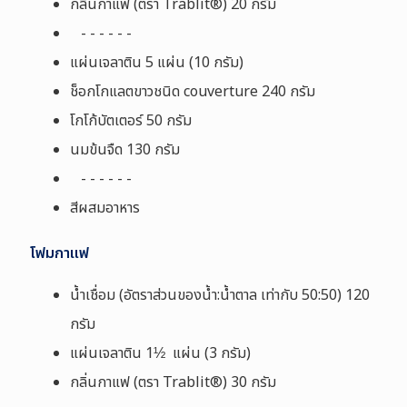
กลิ่นกาแฟ (ตรา
Trablit®
) 20 กรัม
- - - - - -
แผ่นเจลาติน 5 แผ่น (10 กรัม)
ช็อกโกแลตขาวชนิด
couverture
240 กรัม
โกโก้บัตเตอร์ 50 กรัม
นมข้นจืด 130 กรัม
- - - - - -
สีผสมอาหาร
โฟมกาแฟ
น้ำเชื่อม
(
อัตราส่วนของน้ำ
:
น้ำตาล เท่ากับ 50
:
50
)
120
กรัม
แผ่นเจลาติน
1½
แผ่น (3 กรัม
)
กลิ่นกาแฟ (ตรา
Trablit®
) 30 กรัม