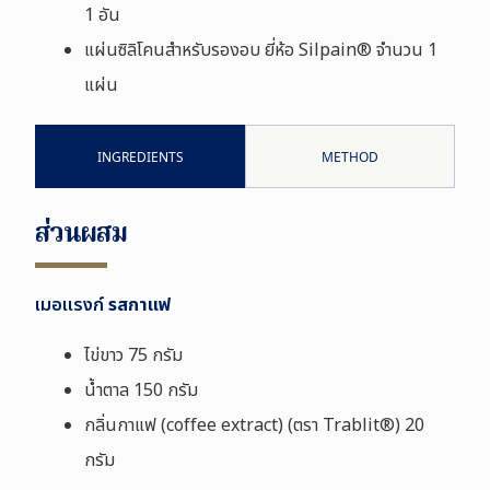
1 อัน
แผ่นซิลิโคนสำหรับรองอบ ยี่ห้อ
Silpain®
จำนวน 1
แผ่น
INGREDIENTS
METHOD
ส่วนผสม
เมอแรงก์
รสกาแฟ
ไข่ขาว 75 กรัม
น้ำตาล 150 กรัม
กลิ่นกาแฟ
(
coffee extract
) (ตรา
Trablit®)
20
กรัม