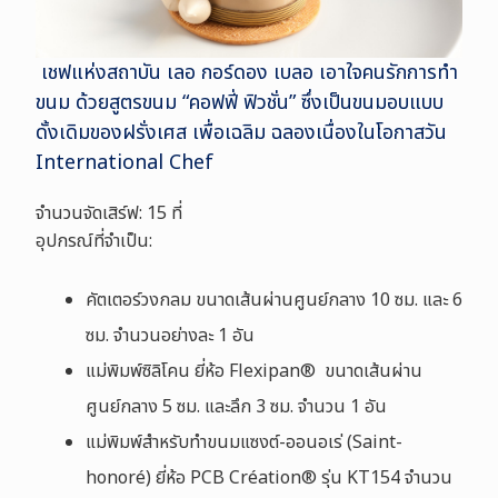
เชฟ
แห่งสถาบัน เลอ กอร์ดอง เบลอ เอาใจคนรักการทำ
ขนม ด้วยสูตรขนม “คอฟฟี่ ฟิวชั่น” ซึ่งเป็นขนมอบแบบ
ดั้งเดิมของฝรั่งเศส เพื่อเฉลิม ฉลองเนื่องในโอกาสวัน
International Chef
จำนวนจัดเสิร์ฟ: 15 ที่
อุปกรณ์ที่จำเป็น:
คัตเตอร์วงกลม ขนาดเส้นผ่านศูนย์กลาง
10
ซม. และ
6
ซม. จำนวนอย่างละ 1 อัน
แม่พิมพ์ซิลิโคน ยี่ห้อ
Flexipan®
ขนาดเส้นผ่าน
ศูนย์กลาง 5 ซม. และลึก 3 ซม. จำนวน 1 อัน
แม่พิมพ์สำหรับทำขนมแซงต์-ออนอเร่ (
Saint-
honoré
) ยี่ห้อ
PCB Création®
รุ่น
KT154
จำนวน