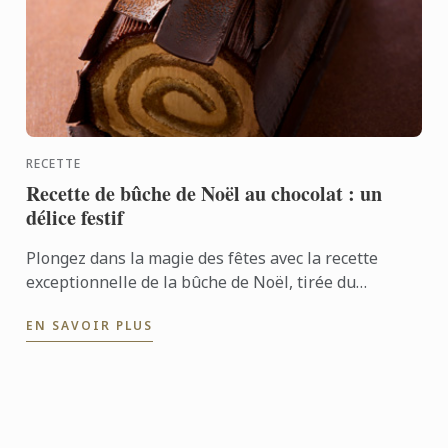
RECETTE
Recette de bûche de Noël au chocolat : un
délice festif
Plongez dans la magie des fêtes avec la recette
exceptionnelle de la bûche de Noël, tirée du
nouveau livre L'École du Chocolat. Un dessert raffiné
EN SAVOIR PLUS
alliant ...