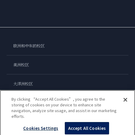
欧洲和中东的校区
美洲校区
大洋洲校区
By clicking “Accept All Cookies”, you agree to the
亚洲校区
storing of cookies on your device to enhance site
navigation, analyze site usage, and assist in our marketing
efforts.
蓝带国际学院
Cookies Settings
Accept All Cookies
Copyright © 2026
Le Cordon Bleu International B.V.
All Rights Reserved.