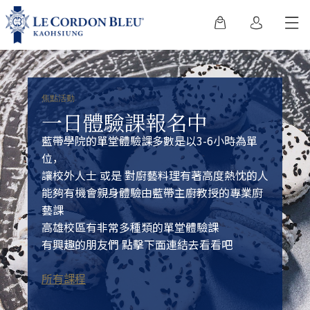
焦點活動
一日體驗課報名中
藍帶學院的單堂體驗課多數是以3-6小時為單
位，
讓校外人士 或是 對廚藝料理有著高度熱忱的人
能夠有機會親身體驗由藍帶主廚教授的專業廚
藝課
高雄校區有非常多種類的單堂體驗課
有興趣的朋友們 點擊下面連結去看看吧
所有課程