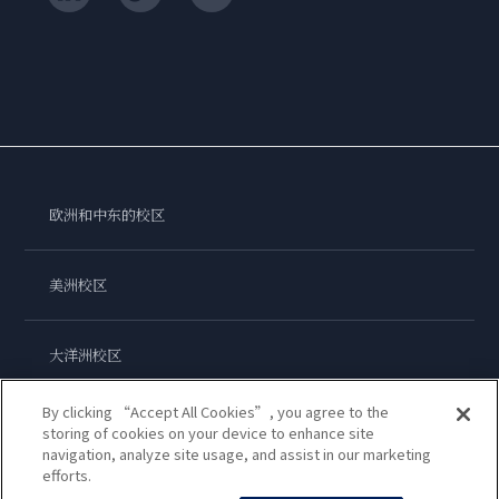
欧洲和中东的校区
美洲校区
大洋洲校区
By clicking “Accept All Cookies”, you agree to the
亚洲校区
storing of cookies on your device to enhance site
navigation, analyze site usage, and assist in our marketing
efforts.
蓝带国际学院