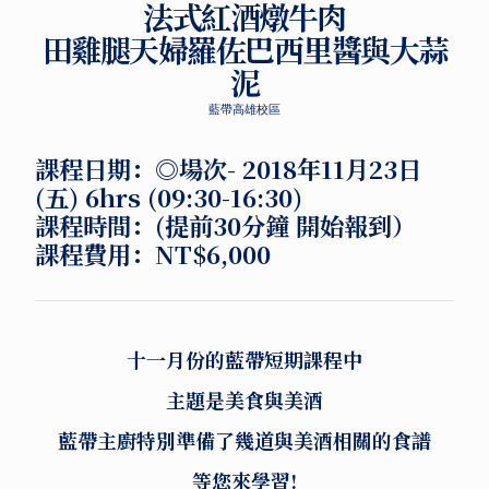
法式紅酒燉牛肉
田雞腿天婦羅佐巴西里醬與大蒜
泥
藍帶高雄校區
課程日期：
◎場次-
2018年11月23日
(五) 6hrs (09:30-16:30)
課程時間：
(提前30分鐘 開始報到）
課程費用：
NT$6,000
十一月份的藍帶短期課程中
主題是美食與美酒
藍帶主廚特別準備了幾道與美酒相關的食譜
等您來學習!