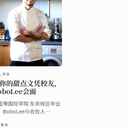
, 校友
你的甜点文凭校友，
oboLee会面
蓝带国际学院 东京校区毕业
，BoboLee与合伙人
ndrew Liu在上海共同创立了
读更多
oboLEE CAKE，并由其负责