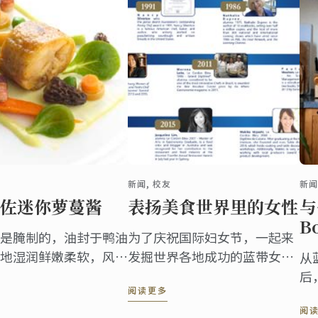
新闻, 校友
新闻
佐迷你萝蔓酱
表扬美食世界里的女性
与
B
是腌制的，油封于鸭油
为了庆祝国际妇女节，一起来
地湿润鲜嫩柔软，风味
发掘世界各地成功的蓝带女性
从
校友
后
阅读更多
A
阅
B