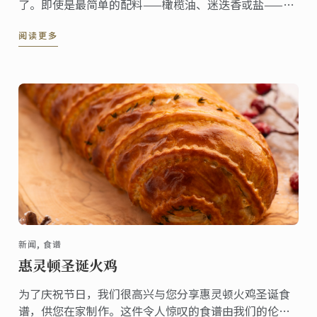
了。即使是最简单的配料——橄榄油、迷迭香或盐——也
会进一步增强其口感，，但降临节食谱中的土豆香料混
阅读更多
合物经过特殊混合，制成了最令人垂涎的松脆土豆。
新闻, 食谱
惠灵顿圣诞火鸡
为了庆祝节日，我们很高兴与您分享惠灵顿火鸡圣诞食
谱，供您在家制作。这件令人惊叹的食谱由我们的伦敦