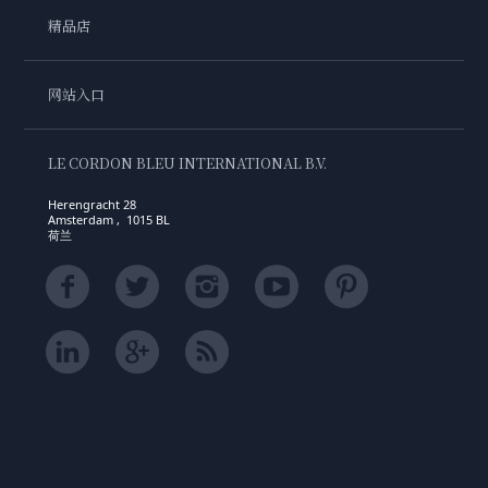
精品店
网站入口
LE CORDON BLEU INTERNATIONAL B.V.
Herengracht 28
Amsterdam , 1015 BL
荷兰