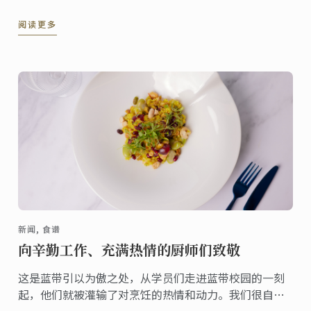
校区行政主厨Karl O'Dell为您的餐桌带来圣诞的欢乐氛
阅读更多
围。
新闻, 食谱
向辛勤工作、充满热情的厨师们致敬
这是蓝带引以为傲之处，从学员们走进蓝带校园的一刻
起，他们就被灌输了对烹饪的热情和动力。我们很自豪
能指导学员们学习厨艺，并见证他们以专业人士的身份