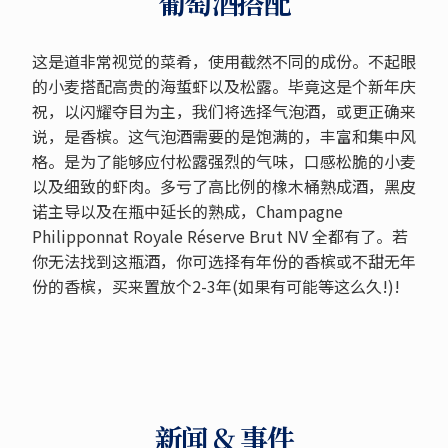
葡萄酒搭配
这是道非常视觉的菜肴，使用截然不同的成份。不起眼
的小麦搭配高贵的海蜇虾以及松露。毕竟这是个新年庆
祝，以闪耀夺目为主，我们将选择气泡酒，或更正确来
说，是香槟。这气泡酒需要的是饱满的，丰富和集中风
格。是为了能够应付松露强烈的气味，口感松脆的小麦
以及细致的虾肉。多亏了高比例的橡木桶熟成酒，黑皮
诺主导以及在瓶中延长的熟成，Champagne
Philipponnat Royale Réserve Brut NV 全都有了。若
你无法找到这瓶酒，你可选择有年份的香槟或不甜无年
份的香槟，买来置放个2-3年(如果有可能等这么久!)!
新闻 & 事件