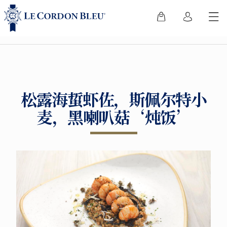
松露海蜇虾佐，斯佩尔特小
麦，黑喇叭菇‘炖饭’