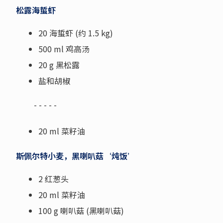
松露海蜇虾
20 海蜇虾 (约 1.5 kg)
500 ml 鸡高汤
20 g 黑松露
盐和胡椒
- - - - -
20 ml 菜籽油
斯佩尔特小麦，黑喇叭菇‘炖饭’
2 红葱头
20 ml 菜籽油
100 g 喇叭菇 (黑喇叭菇)