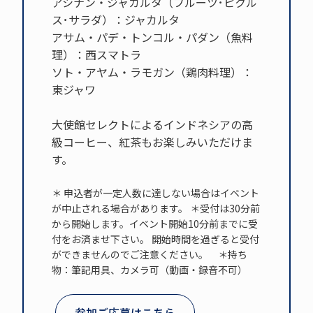
アシナン・ジャカルタ（フルーツ･ピクル
ス･サラダ）：ジャカルタ
アサム・パデ・トンコル・パダン（魚料
理）：西スマトラ
ソト・アヤム・ラモガン（鶏肉料理）：
東ジャワ
大使館セレクトによるインドネシアの高
級コーヒー、紅茶もお楽しみいただけま
す。
＊ 申込者が一定人数に達しない場合はイベント
が中止される場合があります。 ＊受付は30分前
から開始します。イベント開始10分前までに受
付をお済ませ下さい。 開始時間を過ぎると受付
ができませんのでご注意ください。 ＊持ち
物：筆記用具、カメラ可（動画・録音不可）
参加ご応募はこちら