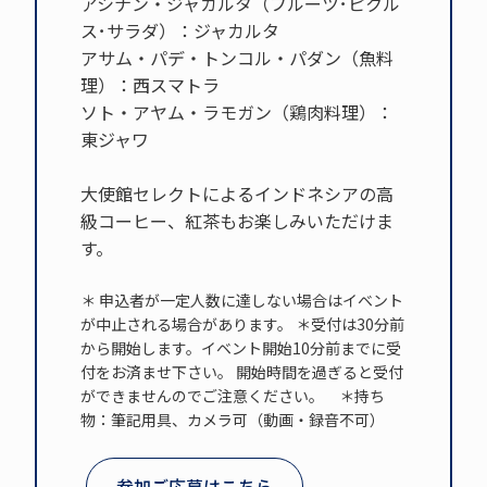
アシナン・ジャカルタ（フルーツ･ピクル
ス･サラダ）：ジャカルタ
アサム・パデ・トンコル・パダン（魚料
理）：西スマトラ
ソト・アヤム・ラモガン（鶏肉料理）：
東ジャワ
大使館セレクトによるインドネシアの高
級コーヒー、紅茶もお楽しみいただけま
す。
＊ 申込者が一定人数に達しない場合はイベント
が中止される場合があります。 ＊受付は30分前
から開始します。イベント開始10分前までに受
付をお済ませ下さい。 開始時間を過ぎると受付
ができませんのでご注意ください。 ＊持ち
物：筆記用具、カメラ可（動画・録音不可）
参加ご応募はこちら