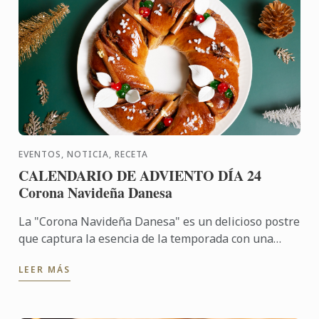
EVENTOS, NOTICIA, RECETA
CALENDARIO DE ADVIENTO DÍA 24
Corona Navideña Danesa
La "Corona Navideña Danesa" es un delicioso postre
que captura la esencia de la temporada con una
mezcla de sabores cálidos y exóticos. La masa,
LEER MÁS
enriquecida con ...