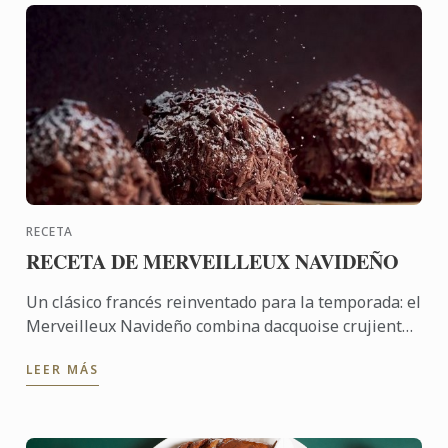
RECETA
RECETA DE MERVEILLEUX NAVIDEÑO
Un clásico francés reinventado para la temporada: el
Merveilleux Navideño combina dacquoise crujiente,
mousse de chocolate y virutas de chocolate oscuro
LEER MÁS
para ...