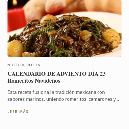
NOTICIA, RECETA
CALENDARIO DE ADVIENTO DÍA 23
Romeritos Navideños
Esta receta fusiona la tradición mexicana con
sabores marinos, uniendo romeritos, camarones y
papas en un mole exquisito. El mole, preparado con
LEER MÁS
chiles, ...