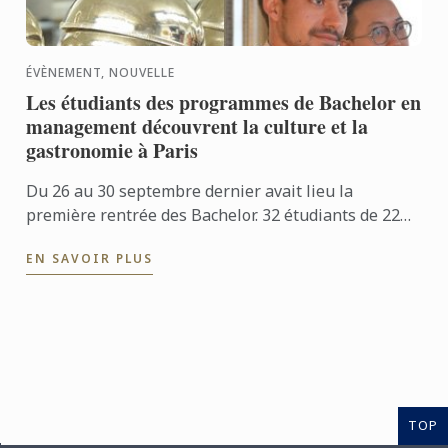
ÉVÈNEMENT, NOUVELLE
Les étudiants des programmes de Bachelor en
management découvrent la culture et la
gastronomie à Paris
Du 26 au 30 septembre dernier avait lieu la
première rentrée des Bachelor. 32 étudiants de 22
nationalités différentes ont intégrés l’institut Le
EN SAVOIR PLUS
Cordon Bleu ...
TOP