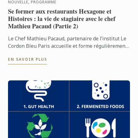
NOUVELLE, PROGRAMME
Se former aux restaurants Hexagone et
Histoires : la vie de stagiaire avec le chef
Mathieu Pacaud (Partie 2)
Le Chef Mathieu Pacaud, partenaire de l’institut Le
Cordon Bleu Paris accueille et forme régulièrement
des étudiants de l’école. Nous nous sommes rendus
EN SAVOIR PLUS
aux ...