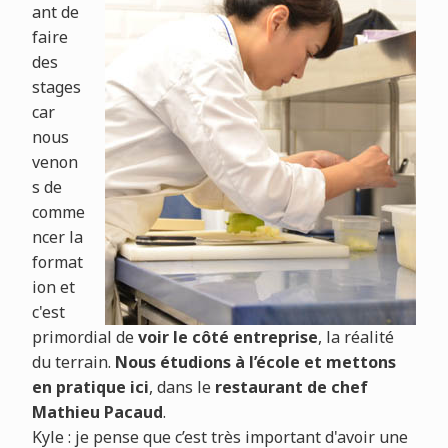
ant de
faire
des
stages
car
nous
venon
s de
comme
ncer la
format
ion et
c'est
primordial de
voir le côté entreprise
, la réalité
du terrain.
Nous étudions à l’école et mettons
en pratique ici
, dans le
restaurant de chef
Mathieu Pacaud
.
Kyle : je pense que c’est très important d'avoir une