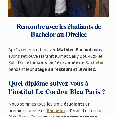
Rencontre avec les étudiants de
Bachelor au Divellec
Après cet entretien avec
Mathieu Pacaud
nous
avons retrouvé Harshit Kumar, Sally Bou-Rizk et
Kyle Dao
étudiants en 1ère année de
Bachelor
pendant leur
stage au restaurant Divellec
.
Quel diplôme suivez-vous à
l’institut Le Cordon Bleu Paris ?
Nous sommes tous les trois
étudiants
en
première année de
Bachelor
à l’école Le Cordon
Bleu Paris. Ce stage est notre
premier stage
,