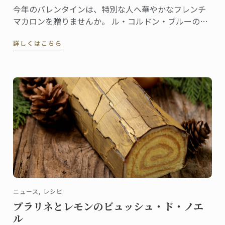
今年のバレンタインは、特別な人へ華やかなフレンチ
マカロンを贈りませんか。 ル・コルドン・ブルーの書
籍『Pastry School』（Larousse社刊）から、ココナッ
詳しくはこちら
ツ マカロンのレシピをご紹介しましょう。
ニュース, レシピ
プラリネとレモンのビュッシュ・ド・ノエ
ル