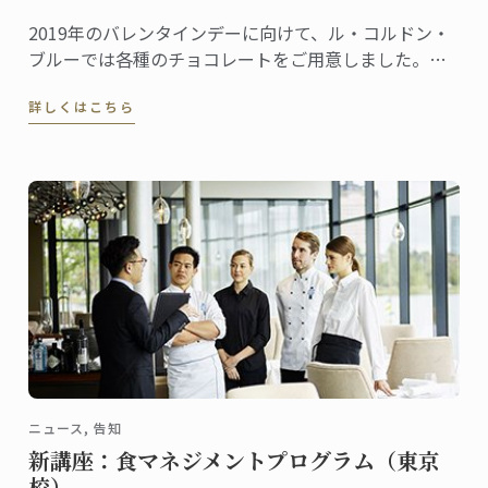
2019年のバレンタインデーに向けて、ル・コルドン・
ブルーでは各種のチョコレートをご用意しました。こ
れから全国の百貨店催事場などで販促イベントが行わ
詳しくはこちら
れ、東京校と神戸校のシェフ講師たちも応援に駆けつ
けます。
ニュース, 告知
新講座：食マネジメントプログラム（東京
校）