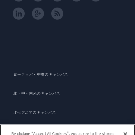
ヨーロッパ・中東のキャンパス
北・中・南米のキャンパス
オセアニアのキャンパス
アジアのキャンパス
By clicking “Accept All Cookies”, you agree to the storing