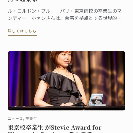
ル・コルドン・ブルー パリ・東京両校の卒業生のマ
ンディー ホァンさんは、台湾を拠点とする世界的に
有名なグルメグラノーラブランドChoiceを創設、会長
詳しくはこちら
であります。
ニュース, 卒業生
東京校卒業生 がStevie Award for