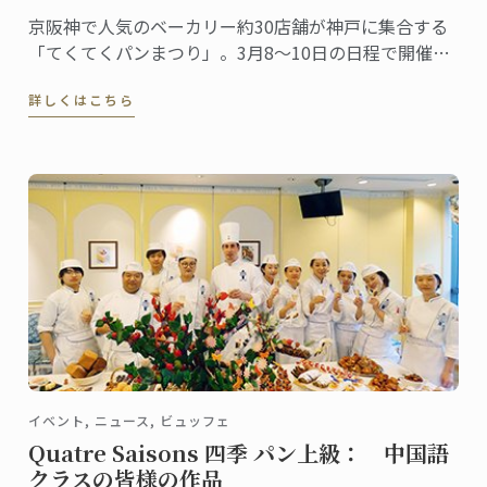
京阪神で人気のベーカリー約30店舗が神戸に集合する
「てくてくパンまつり」。3月8～10日の日程で開催さ
れ、今回は第5回目。関西のパン好きが楽しみにするイ
詳しくはこちら
ベントとしてすっかり定着しました。ル･コルドン･ブ
ルー神戸校は、最終日の10日（日）にこの「第5回 て
くてくパンまつり」に出店します。
イベント, ニュース, ビュッフェ
Quatre Saisons 四季 パン上級： 中国語
クラスの皆様の作品