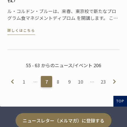
ル・コルドン・ブルーは、来春、東京校で新たなプロ
グラム食マネジメントディプロム を開講します。 この
新プログラムでは、本校のディプロマを習得した生徒
詳しくはこちら
が、レストラン、製菓店、フードビジネスなどを開業
し経営していくために必要なスキルを身につけること
を目的としています。
55 - 63 からのニュース/イベント 206
1
…
7
8
9
10
…
23
TOP
ニュースレター（メルマガ）に登録する