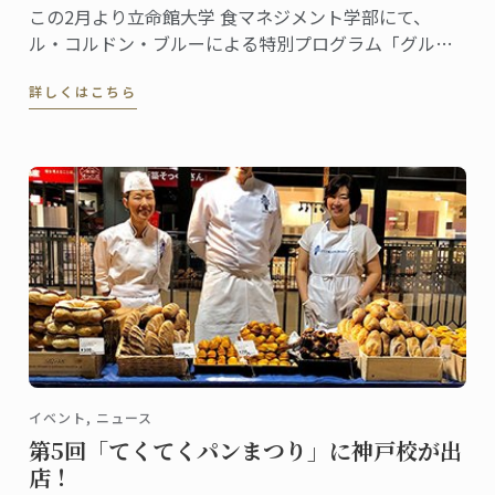
この2月より立命館大学 食マネジメント学部にて、
ル・コルドン・ブルーによる特別プログラム「グルー
バル・カリナリーアーツ・アンド・マネジメント・プ
詳しくはこちら
ログラム」がスタート。
イベント, ニュース
第5回「てくてくパンまつり」に神戸校が出
店！