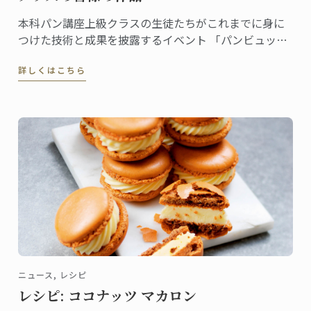
本科パン講座上級クラスの生徒たちがこれまでに身に
つけた技術と成果を披露するイベント 「パンビュッフ
ェ」。 各クラスでテーマを決め、作ったピエスや一口
詳しくはこちら
サイズのパンをプレゼンテーション。
ニュース, レシピ
レシピ: ココナッツ マカロン