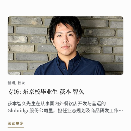
新闻, 校友
专访: 东京校毕业生 荻本 智久
荻本智久先生在从事国内外餐饮店开发与营运的
Globridge股份公司里，担任业态规划及商品研发工作。
2005年在东京校取得料理文凭后，以20几岁的年轻之姿
阅读更多
在业界活跃着，边重视厨师心意，边为了创设经营有成