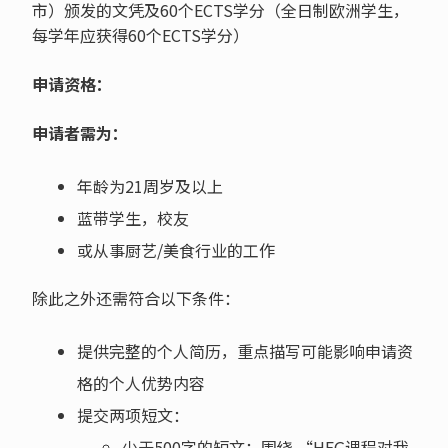
市）颁发的文凭及
60
个
ECTS
学分（全日制欧洲学生，
每学年应获得
60
个
ECTS
学分）
申请资格：
申请者需为：
年龄为21周岁及以上
蓝带学生，校友
或从事厨艺/美食行业的工作
除此之外还需符合以下条件：
提供完整的个人简历，重点描写可能影响申请资
格的个人优势内容
提交两项短文：
少于500字的短文：围绕 “HEG课程对我