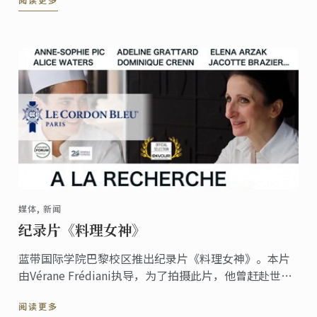
庆日，蓝带大师非常高兴地与您分享一款法式甜点的经
典食谱：拿破仑。
媒体, 新闻
纪录片《料理女神》
蓝带国际学院巴黎校区推出纪录片《料理女神》。本片
由Vérane Frédiani执导，为了拍摄此片，他曾赶赴世界
上四个不同的地方与高端美食、餐厅以及美酒与美食行
阅读更多
业的先锋女主厨会面。