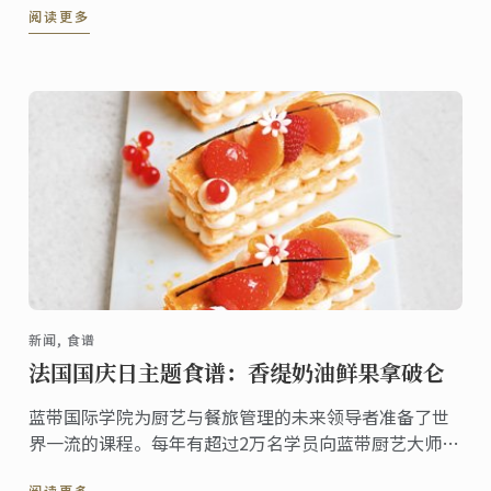
阅读更多
廚藝餐旅學院為了鼓勵更多喜愛廚藝的朋友有機會進入
藍帶殿堂。
新闻, 食谱
法国国庆日主题食谱：香缇奶油鲜果拿破仑
蓝带国际学院为厨艺与餐旅管理的未来领导者准备了世
界一流的课程。每年有超过2万名学员向蓝带厨艺大师与
讲师学习精湛技艺与专业知识。为了庆祝7月14日法国国
阅读更多