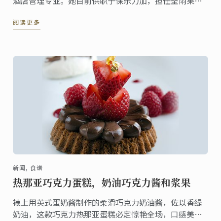
酒店管理专业。她目前供职于保乐力加，担任圣雨果
（St Hugo）品牌经理一职。“我在蓝带学到的每项知
阅读更多
识对我现在的工作都极有价值。如果没有蓝带，就没有
我的今天。”
新闻, 食谱
热那亚巧克力蛋糕，奶油巧克力酱和浆果
裱上用英式蛋奶酱制作的柔滑巧克力奶油酱，佐以香缇
奶油，这款巧克力热那亚蛋糕必定惊艳全场，口感美