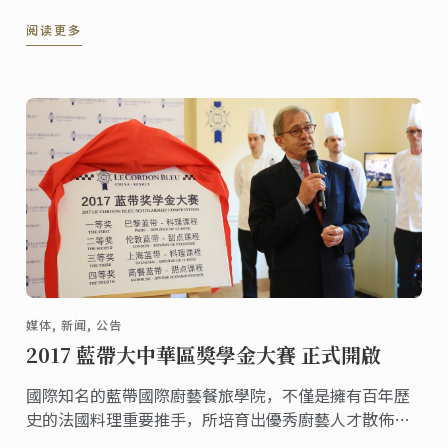
味，令人沉迷。更妙的是，制作本甜品的每个步骤也都
阅读更多
非常简单，易于操作！
媒体, 新闻, 公告
2017 藍帶大中華區獎學金大賽 正式開啟
國際知名的藍帶國際廚藝餐旅學院，不僅是擁有百年歷
史的法國料理重要推手，所培育出優秀廚藝人才散佈世
界各地，更是培育許多臺灣優秀廚師的搖籃。藍帶國際