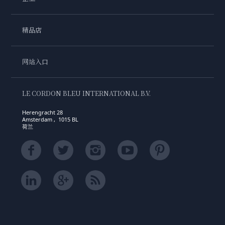
精品店
网站入口
LE CORDON BLEU INTERNATIONAL B.V.
Herengracht 28
Amsterdam , 1015 BL
荷兰