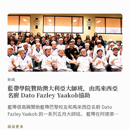
年冬学期的面包展示会，现在与大家分享当时的盛况。
新闻
藍帶學院贊助澳大利亞大師班，由馬來西亞
名廚 Dato Fazley Yaakob協助
藍帶很高興贊助藍帶巴黎校友和馬來西亞名廚 Dato
Fazley Yaakob 的一系列五月大師班。 藍帶在阿德萊德,
墨爾本和悉尼的學生在Dato廚師的配方演示中學習並娛
阅读更多
樂並且樂於模仿他的菜品。