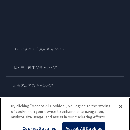
ヨーロッパ・中東のキャンパス
北・中・南米のキャンパス
オセアニアのキャンパス
アジアのキャンパス
By clicking “Accept All Cookies”, you agree to the storing
of cookies on your device to enhance site navigation,
analyze site usage, and assist in our marketing efforts.
ル・コルドン・ブルー・インターナショナル
Cookies Settings
Accept All Cookies