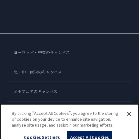
ヨーロッパ・中東のキャンパス
北・中・南米のキャンパス
オセアニアのキャンパス
アジアのキャンパス
By clicking “Accept All Cookies”, you agree to the storing
of cookies on your device to enhance site navigation,
analyze site usage, and assist in our marketing efforts.
ル・コルドン・ブルー・インターナショナル
Cookies Settings
Accept All Cookies