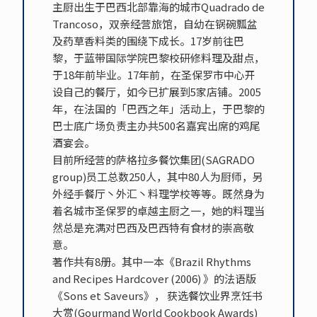
主厨出生于巴西北部靠海的城市Quadrado de
Trancoso，双亲经营旅馆，自幼在锅碗瓢盆
及药草香料类的围绕下成长。17岁前往巴
黎，于蓝带国际学院巴黎校研修料理及甜点，
于18年前毕业。17年前，在圣保罗市中心开
设自己的餐厅，如今已扩展到5家店铺。2005
年，在法国的「巴西之年」活动上，于巴黎的
巴士底广场负责主办共500名嘉宾出席的鸡尾
酒宴会。
目前所经营的萨格拉多餐饮集团(SAGRADO
group)员工总数250人，其中80人为厨师，另
外经手餐厅丶外汇丶料理学校等等。既然身为
着名城市圣保罗的卓越主厨之一，她的料理当
然总是充满对巴西及巴西特有食材的崇高敬
意。
著作共有8册。其中一本《Brazil Rhythms
and Recipes Hardcover (2006) 》的法语版
《Sons et Saveurs》， 获选餐饮业界烹饪书
大赏(Gourmand World Cookbook Awards)