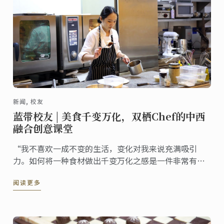
新闻, 校友
蓝带校友 | 美食千变万化，双栖Chef的中西
融合创意课堂
“我不喜欢一成不变的生活，变化对我来说充满吸引
力。如何将一种食材做出千变万化之感是一件非常有挑
战的事情。”Chef joey说道。12月4日下午，蓝带上海
阅读更多
大文凭专业毕业校友joey（陈荟君）为蓝带学员们演示
了中西融合创意料理、甜点。