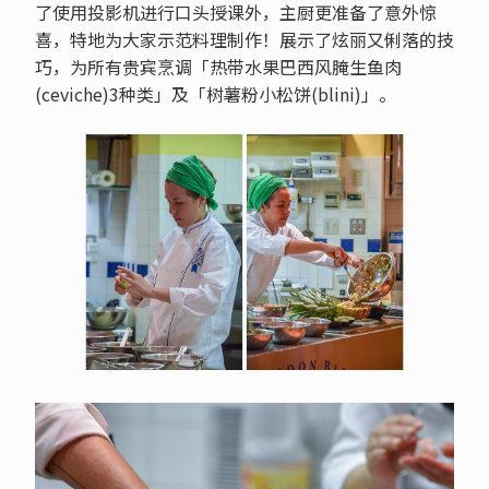
了使用投影机进行口头授课外，主厨更准备了意外惊
喜，特地为大家示范料理制作！展示了炫丽又俐落的技
巧，为所有贵宾烹调「热带水果巴西风腌生鱼肉
(ceviche)3种类」及「树薯粉小松饼(blini)」。