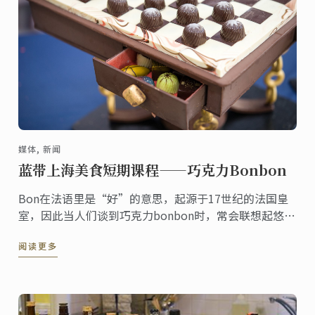
媒体, 新闻
蓝带上海美食短期课程——巧克力Bonbon
Bon在法语里是“好”的意思，起源于17世纪的法国皇
室，因此当人们谈到巧克力bonbon时，常会联想起悠闲
的法式生活，香槟、马卡龙、鹅肝或是甜美的巧克力。
阅读更多
巧克力bonbon是一种圆形的巧克力糖果，醇厚的巧克力
外壳包裹着口味丰富的馅料。