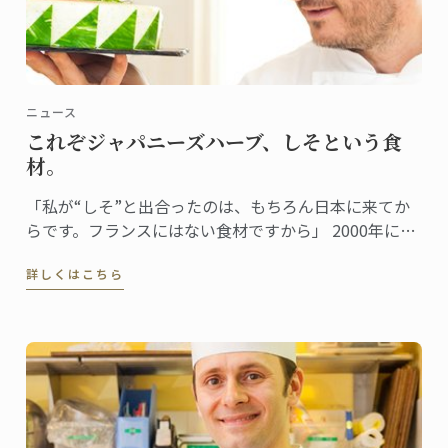
ニュース
これぞジャパニーズハーブ、しそという食
材。
「私が“しそ”と出合ったのは、もちろん日本に来てか
らです。フランスにはない食材ですから」 2000年に来
日し、日本での生活も15年目を迎えたドミニクシェ
詳しくはこちら
フ。しそとは日本食を通じて出合ったという。 「珍し
くもあり、初めて味わった時からとても好感の持てる
香りでした。」