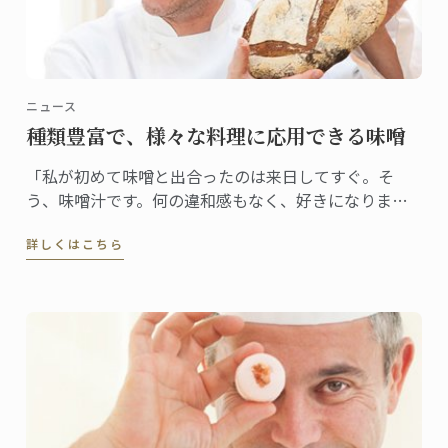
ニュース
種類豊富で、様々な料理に応用できる味噌
「私が初めて味噌と出合ったのは来日してすぐ。そ
う、味噌汁です。何の違和感もなく、好きになりまし
た。ステファン・レナシェフがこの食材と出合ったの
詳しくはこちら
は7年前。「日本人なら誰もが親しむ味ですから、これ
から日本で料理をしていくなら、味噌を使わない手は
ないだろう、すぐにそう思いました」」