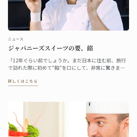
ニュース
ジャパニーズスイーツの要、餡
「12年ぐらい前でしょうか。まだ日本に住む前、旅行
で訪れた際に初めて"餡"を口にして、非常に驚きまし
た。フランスでは豆を砂糖で甘く煮るということはま
詳しくはこちら
ずしませんから。食感も不思議でした」