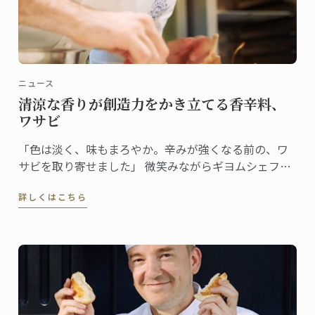
ニュース
清涼な香りが創造力をかき立てる香辛料、
ワサビ
「色は淡く、味もまろやか。辛みが強くなる前の、ワ
サビを取り寄せました」 微笑みながらギヨムシェフが
取り出したのはワサビ。直径約5cm、長さで20cmはあ
詳しくはこちら
る立派なサイズだ。