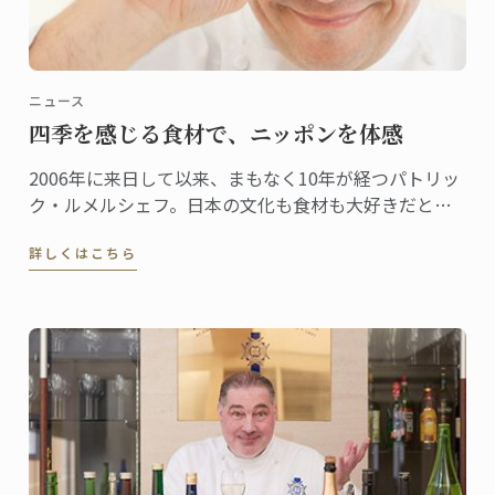
ニュース
四季を感じる食材で、ニッポンを体感
2006年に来日して以来、まもなく10年が経つパトリッ
ク・ルメルシェフ。日本の文化も食材も大好きだとい
うシェフが日本を感じる食材として、今回選んだの
詳しくはこちら
は“桜”。日本でも、とてもシーズナルな食材である。