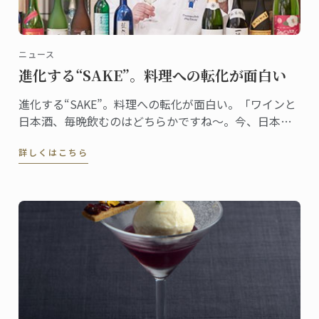
ニュース
進化する“SAKE”。料理への転化が面白い
進化する“SAKE”。料理への転化が面白い。「ワインと
日本酒、毎晩飲むのはどちらかですね～。今、日本酒
がとっても面白いです」ワイングラスで香りを楽しみ
詳しくはこちら
ながら、嬉しそうにそう教えてくれたのは、日本校マ
スター・シェフ、ドミニク・コルビ。