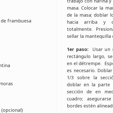
trabajo con harina y 
masa. Colocar la man
de la masa; doblar l
 de frambuesa
hacia arriba y cu
totalmente. Presio
sellar la mantequilla
1er paso:
Usar un r
rectángulo largo, se
en el détrempe. Espo
ntina
es necesario. Doblar
1/3 sobre la secci
amoras
doblar en la parte 
sección de en me
cuadro; asegurars
bordes estén alineado
 (opcional)