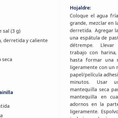
Hojaldre:
Coloque el agua frí
grande, mezclar en l
derretida. Agregar l
 sal (3 g)
una espátula de past
, derretida y caliente
détrempe. Llevar 
trabajo con harina
a seca
hasta formar una 
ligeramente con un r
papel/película adhesi
minutos. Usar u
mantequilla seca par
inilla
mantequilla en cua
adornos en la part
tida
ligeramente. Espolvo
la