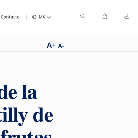
Contacto
MX
A+
A-
de la
illy de
 frutas