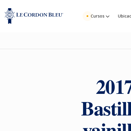
Cursos
Ubicac
2017
Bastil
vainil