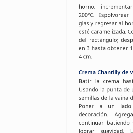
horno, incrementa
200°C. Espolvorear
glas y regresar al h
esté caramelizada. Co
del rectángulo; des
en 3 hasta obtener 1
4 cm.
Crema Chantilly de va
Batir la crema has
Usando la punta de u
semillas de la vaina d
Poner a un lado
decoración. Agreg
continuar batiendo
lograr suavidad.