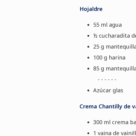
Hojaldre
55 ml agua
½ cucharadita de
25 g mantequilla
100 g harina
85 g mantequill
- - - - - -
Azúcar glas
Crema Chantilly de va
300 ml crema ba
1 vaina de vainil