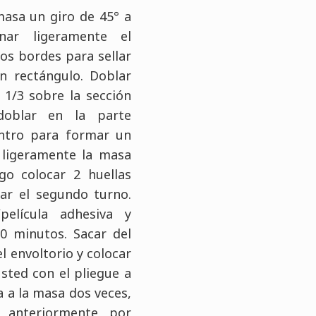
asa un giro de 45° a
onar ligeramente el
 los bordes para sellar
n rectángulo. Doblar
 1/3 sobre la sección
 doblar en la parte
entro para formar un
 ligeramente la masa
ego colocar 2 huellas
car el segundo turno.
película adhesiva y
20 minutos. Sacar del
el envoltorio y colocar
sted con el pliegue a
a a la masa dos veces,
 anteriormente por