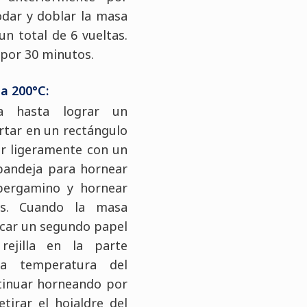
odar y doblar la masa
n total de 6 vueltas.
 por 30 minutos.
 a 200°C:
a hasta lograr un
rtar en un rectángulo
ar ligeramente con un
 bandeja para hornear
pergamino y hornear
es. Cuando la masa
ocar un segundo papel
ejilla en la parte
 la temperatura del
tinuar horneando por
tirar el hojaldre del