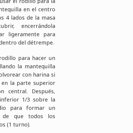
usar el rodillo para la
tequilla en el centro
os 4 lados de la masa
brir, encerrándola
nar ligeramente para
 dentro del détrempe.
odillo para hacer un
llando la mantequilla
lvorear con harina si
 en la parte superior
ón central. Después,
inferior 1/3 sobre la
dio para formar un
e de que todos los
s (1 turno).