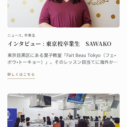
ニュース, 卒業生
インタビュー : 東京校卒業生 SAWAKO
東京目黒区にある菓子教室「Fait Beau Tokyo（フェ•
ボウ•トーキョー）」。そのレッスン目当てに海外から
来日する生徒が多数いるほど大人気の教室。主宰して
詳しくはこちら
いるSAWAKOさんは東京校で菓子ディプロムを取得し
ました。