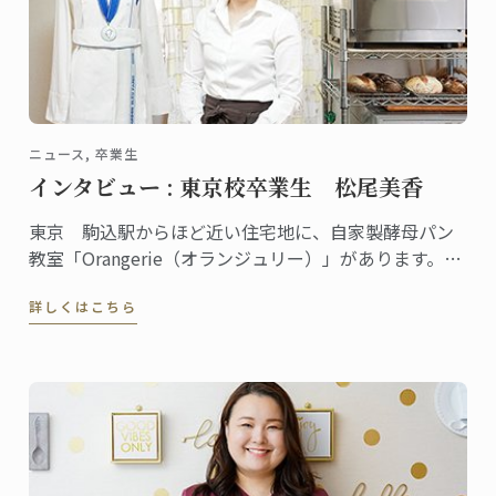
ニュース, 卒業生
インタビュー : 東京校卒業生 松尾美香
東京 駒込駅からほど近い住宅地に、自家製酵母パン
教室「Orangerie（オランジュリー）」があります。の
べ１万人以上の生徒が全国各地から通い、YouTubeに
詳しくはこちら
動画をアップしている人気の自家製パン教室を主宰し
ている松尾美香さんは、東京校でパンディプロムを取
得しました。