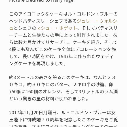
このアイコニックなケーキはル・コルドン・ブルーの
ヘッドパティスリーシェフである
ジュリー・ウォルシ
ュ
とシェフの
マシュー・ホゲット
、そしてパティスリ
ーチームと生徒たちの手によって制作されました。彼
らは数カ月かけてリサーチし、ケーキを焼き、そして
4段にも及んだこのケーキ全体にデコレーションを施
して、長い時間をかけ、1947年に作られたウェディ
ングケーキを再現しました。
約3メートルの高さを誇るこのケーキは、なんと２３
０キロ。約３０キロのバター、２キロ半の砂糖、卵
750個に160個のオレンジ、そして3リットルのラム酒
という驚きの量の材料が使われました。
2017年11月20日月曜日、ル・コルドン・ブルーは女
王陛下に御成婚７０周年を記念したこのケーキをご覧
いただき、さらにロイヤルウェディングケーキの一番