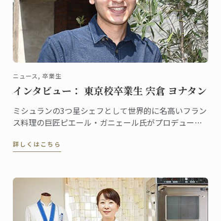
ニュース, 卒業生
インタビュー： 東京校卒業生 宍倉 ヨナタン
ミシュランの3つ星シェフとして世界的に名高いフラン
ス料理の巨匠ピエール・ガニェール氏がプロデュース
するレストラン「ピエール・ガニェール」。ANAイン
詳しくはこちら
ターコンチネンタルホテル東京にある同レストランに
勤務する宍倉ヨナタンさんは、東京校で料理ディプロ
ムを取得した、将来有望な若手シェフです。