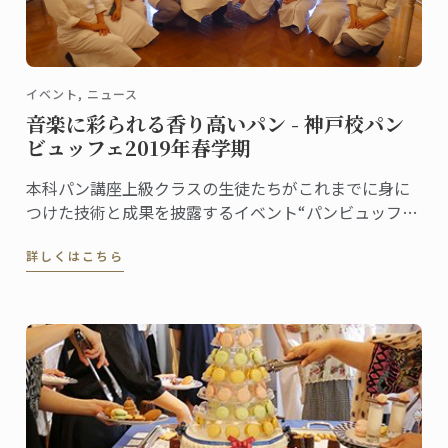
イベント, ニュース
音楽に彩られる香り高いパン - 神戸校パン
ビュッフェ2019年春学期
本科パン講座上級クラスの生徒たちがこれまでに身に
つけた技術と成果を披露するイベント“パンビュッフ
ェ”。クラスでテーマを決め、作ったピエスや一口サイ
詳しくはこちら
ズのパンをプレゼンテーションします。6月に神戸校で
行われたパンビュッフェの様子をご紹介します。指導
担当はフィリップ・キュルシェフです。