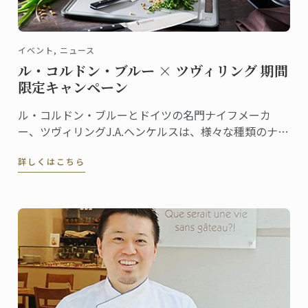
イベント, ニュース
ル・コルドン・ブルー × ツヴィリング 期間
限定キャンペーン
ル・コルドン・ブルーとドイツの名門ナイフメーカ
ー、ツヴィリングJ.A.ヘンケルスは、様々な種類のナイ
フを共同開発しています。ラインナップも豊富なナイ
詳しくはこちら
フシリーズは、ツヴィリング各店舗やル・コルドン・
ブルーのオンラインショップ等で販売されています。
この夏、両社による期間限定キャンペーンを実施しま
す！