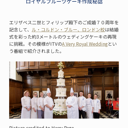
ロイヤルフルーツケーキ作成秘話
エリザベス二世とフィリップ殿下のご成婚７０周年を
記念して、
ル・コルドン・ブルー、ロンドン校
は結婚
式を彩った約3メートルのウェディングケーキの再現
に挑戦。その模様がITVの
A Very Royal Wedding
とい
う番組で紹介されました。
Picture credited to Harry Page.