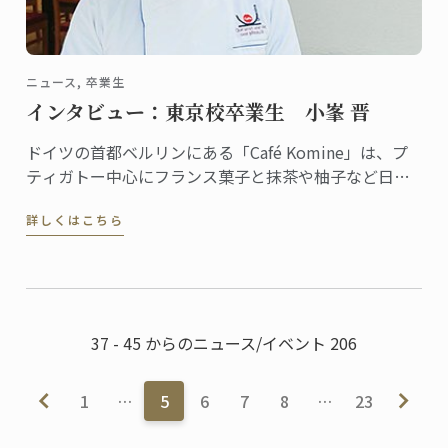
ニュース, 卒業生
インタビュー：東京校卒業生 小峯 晋
ドイツの首都ベルリンにある「Café Komine」は、プ
ティガトー中心にフランス菓子と抹茶や柚子など日本
のテイストを組み合わせたオリジナリティある品揃え
詳しくはこちら
で評判のカフェ。オーナーパティシエの小峯晋さん
は、2009年に東京校で菓子ディプロムを修めた卒業生
です。
37 - 45 からのニュース/イベント 206
1
…
5
6
7
8
…
23