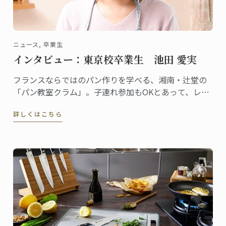
ニュース, 卒業生
インタビュー：東京校卒業生 池田 愛実
フランスならではのパン作りを学べる、湘南・辻堂の
「パン教室クラム」。子連れ参加もOKとあって、レッ
スンはとてもアットホームな雰囲気です。自らも子育
詳しくはこちら
てをしながら、自宅でこの教室を主宰しているのが池
田愛実さん。東京校でパンディプロムを取得しまし
た。