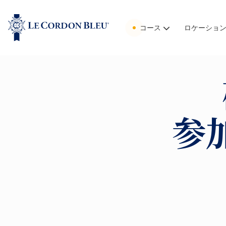
コース
ロケーショ
参