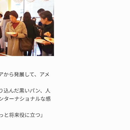
アから発展して、アメ
り込んだ黒いパン、人
ンターナショナルな感
っと将来役に立つ」