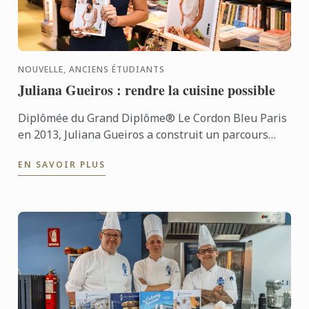
NOUVELLE, ANCIENS ÉTUDIANTS
Juliana Gueiros : rendre la cuisine possible
Diplômée du Grand Diplôme® Le Cordon Bleu Paris
en 2013, Juliana Gueiros a construit un parcours
bien loin des sentiers classiques de la restauration.
EN SAVOIR PLUS
Après ...