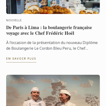
NOUVELLE
De Paris à Lima : la boulangerie française
voyage avec le Chef Frédéric Hoël
À l’occasion de la présentation du nouveau Diplôme
de Boulangerie Le Cordon Bleu Peru, le Chef
Frédéric Hoël s’est rendu à Lima pour partager le
EN SAVOIR PLUS
savoir-faire de ...