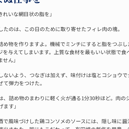
きれいな網目状の脂を」
したのは、この日のために取り寄せたフィレ肉の塊。
詰め物を作りますよ。機械でミンチにすると脂をつぶし
ジを与えてしまいます。上質な食材を最もいい状態で食
ません」
しないよう、つなぎは加えず、味付けは塩とコショウで
ぜて弾力をつけた。
は、詰め物のまわりに軽く火が通る1分30秒ほど。肉の
げます」
酒で風味づけした鶏コンソメのソースには、隠し味に醤
演出された。器にもこだわって、有田焼の新作を用意。