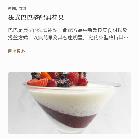
新闻, 食谱
法式巴巴搭配無花果
巴巴是典型的法式甜點，此配方為重新改良其食材以及
擺盤方式，以無花果為其客座明星。 他的外型維持其傳
統方式，特色在於其暗藏的甜味，用無花果利口酒取代
阅读更多
了原始傳統的萊姆酒。 其琥珀色澤特別適合巴巴。香草
風味的鮮奶由搭配於一旁給予額外的柔順感。一個真正
的原創甜點，充滿秋天的色澤及風味!