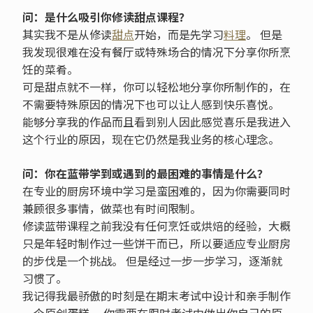
问：是什么吸引你修读甜点课程？
其实我不是从修读
甜点
开始，而是先学习
料理
。 但是
我发现很难在没有餐厅或特殊场合的情况下分享你所烹
饪的菜肴。
可是甜点就不一样，你可以轻松地分享你所制作的，在
不需要特殊原因的情况下也可以让人感到快乐喜悦。
能够分享我的作品而且看到别人因此感觉喜乐是我进入
这个行业的原因，现在它仍然是我业务的核心理念。
问：你在蓝带学到或遇到的最困难的事情是什么？
在专业的厨房环境中学习是蛮困难的，因为你需要同时
兼顾很多事情，做菜也有时间限制。
修读蓝带课程之前我没有任何烹饪或烘焙的经验，大概
只是年轻时制作过一些饼干而已，所以要适应专业厨房
的步伐是一个挑战。 但是经过一步一步学习，逐渐就
习惯了。
我记得我最骄傲的时刻是在期末考试中设计和亲手制作
一个原创蛋糕。 你需要在限时考试中做出你自己的原