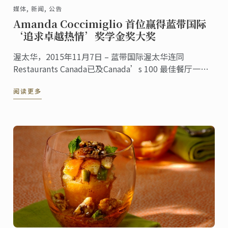
媒体, 新闻, 公告
Amanda Coccimiglio 首位赢得蓝带国际
‘追求卓越热情’奖学金奖大奖
渥太华，2015年11月7日 – 蓝带国际渥太华连同
Restaurants Canada已及Canada’s 100 最佳餐厅一起
纪念蓝带国际120周年，并于星期六晚上颁发‘追求卓越
阅读更多
热情’ 奖学金奖项给追求厨艺的人才，Amanda
Coccimiglio。 此奖项包含: