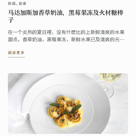
新闻, 食谱
马达加斯加香草奶油，黑莓果冻及火材糖棒
子
在一个炎热的夏日裡，没有什麽比的上新鲜清爽的水果
甜点。香草奶油，黑莓果冻，新鲜水果已及清爽的元
素，金年夏天的食谱，不仅容易製作，还可事先完成。
阅读更多
为您晚餐后提供完美的结局。