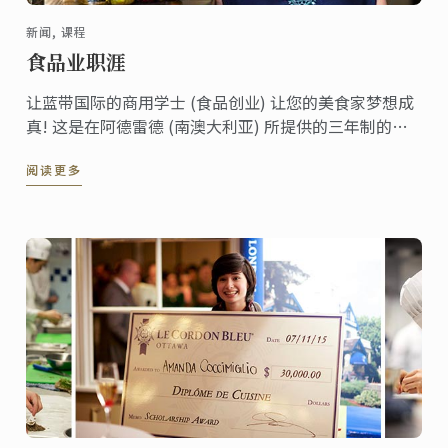
新闻, 课程
食品业职涯
让蓝带国际的商用学士 (食品创业) 让您的美食家梦想成
真! 这是在阿德雷德 (南澳大利亚) 所提供的三年制的学
士课程，包含两次六个月的食品相关产业的实习，以及
阅读更多
所有相关食品经营管理的技术协助您通往成功的职场。
更了解食品的历史，食物及葡萄酒的搭配，食品生产和
销售，以及其他重要技能如领导能力，管理以及商业道
德。