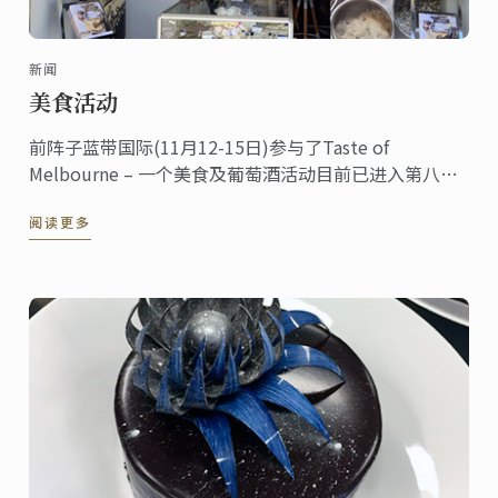
新闻
美食活动
前阵子蓝带国际(11月12-15日)参与了Taste of
Melbourne – 一个美食及葡萄酒活动目前已进入第八个
年头了 – 在墨尔本Albert公园湖岸边举行。此活动拥有
阅读更多
超过50间食品以及酒类的销售以及提供食品相关产业的
服务商家。在众多的餐厅里，Pastuso的主厨，
Alejandro ...