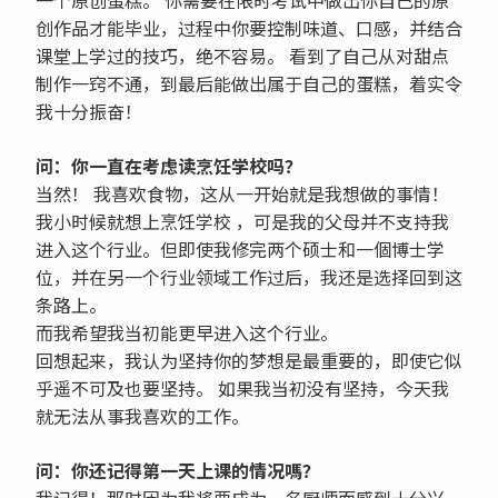
创作品才能毕业，过程中你要控制味道、口感，并结合
课堂上学过的技巧，绝不容易。 看到了自己从对甜点
制作一窍不通，到最后能做出属于自己的蛋糕，着实令
我十分振奋！
问：你一直在考虑读烹饪学校吗？
当然！ 我喜欢食物，这从一开始就是我想做的事情！
我小时候就想上烹饪学校 ，可是我的父母并不支持我
进入这个行业。但即使我修完两个硕士和一個博士学
位，并在另一个行业领域工作过后，我还是选择回到这
条路上。
而我希望我当初能更早进入这个行业。
回想起来，我认为坚持你的梦想是最重要的，即使它似
乎遥不可及也要坚持。 如果我当初没有坚持，今天我
就无法从事我喜欢的工作。
问：你还记得第一天上课的情况嗎？
我记得！那时因为我将要成为一名厨师而感到十分兴