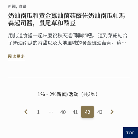
新闻, 食谱
奶油南瓜和黃金雞油菌菇餃佐奶油南瓜帕瑪
森起司醬，鼠尾草和酸豆
用此道食譜一起來慶祝秋天這個季節吧。 這到菜餚結合
了奶油南瓜的香甜以及大地風味的黃金雞油菇菌。這道
簡易的食譜，為11月帶來歡樂以及一絲溫暖。
阅读更多
1% - 2%新闻/活动（共3%）
1
…
40
41
42
43
TOP