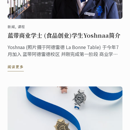
新闻, 课程
蓝带商业学士 (食品创业)学生Yoshnaa简介
Yoshnaa (照片摄于阿德雷德 La Bonne Table) 于今年7
月加入 蓝带阿德雷德校区 并刚完成第一阶段 商业学士
(食品创业) 课程。他已经学习了食品生产，沟通，商务
阅读更多
金融，食品及饮品管理，品酒和美食。根据他的学习研
究，Yoshnaa参与精品啤酒品牌的开发和推广，并享有参
与浏览阿德雷德为他行业专题的一部分。