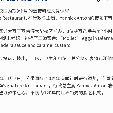
校区为期9个月的蓝带料理文凭课程
 Restaurant, 在行政总主厨，Yannick Anton的带领
烹饪大赛于蓝带渥太华校区举办，3位决赛选手有4个小
期末考题，包括了三道菜色: “Mollet” eggs in Béarnaise s
adeira sauce and caramel custard。
分: 摆盘，技术，口味，卫生和组织。总分将列表将包涵
015年11月7日，蓝带国际120周年庆举行时进行颁奖，连
nature Restaurant，行政总主厨 Yannick Ant
塑以款带点心，不愧为120年的世界领先的厨艺机构。