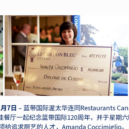
1月7日
– 蓝带国际渥太华连同Restaurants Ca
00 最佳餐厅一起纪念蓝带国际120周年，并于星
追求厨艺的人才，Amanda Coccimiglio