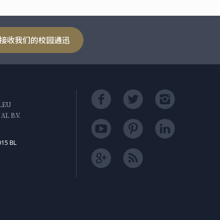
接收我们的校园通迅
LEU
L B.V.
015 BL