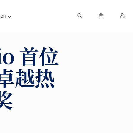
ZH
io 首位
卓越热
奖