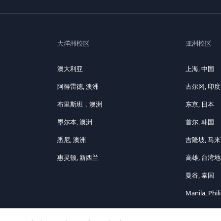
大洋洲校区
亚洲校区
澳大利亚
上海, 中国
阿得雷德, 澳洲
古尔冈, 印度
布里斯班，澳洲
东京, 日本
墨尔本, 澳洲
首尔, 韩国
悉尼, 澳洲
吉隆坡, 马
惠灵顿, 新西兰
高雄, 台湾
曼谷, 泰国
Manila, Phil