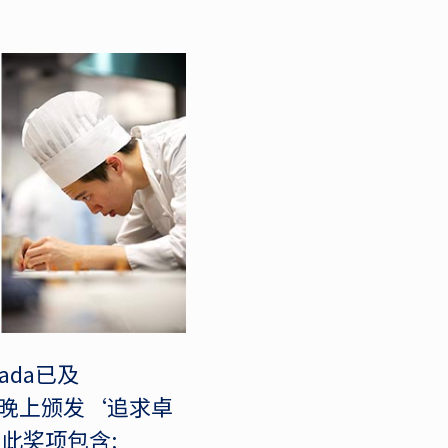
nada已及
期六晚上颁发‘追求卓
。 此奖项包含: