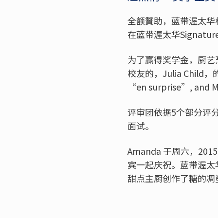
全额贊助，蓝带渥太华
在蓝带渥太华Signature
为了赢得奖学金，厨艺
校友的，Julia Child，的
“en surprise”, and M
评审团依据5个部分评
面试。
Amanda 于周六，2
宾一起庆祝。蓝带渥太华Sig
甜点主厨创作了糖的凋