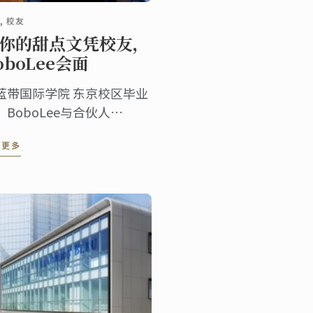
, 校友
你的甜点文凭校友，
oboLee会面
蓝带国际学院 东京校区毕业
，BoboLee与合伙人
ndrew Liu在上海共同创立了
读更多
oboLEE CAKE，并由其负责
线蛋糕店的营销、公关和后
。