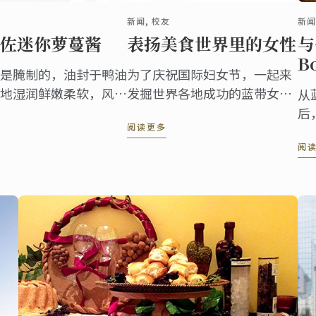
新闻, 校友
新闻
佐迷你萝蔓酱
表扬美食世界里的女性
与
B
是腌制的，油封于鸭油
为了庆祝国际妇女节，一起来
地湿润鲜嫩柔软，风味
发掘世界各地成功的蓝带女性
从
校友
后
阅读更多
A
阅
B
在
勤