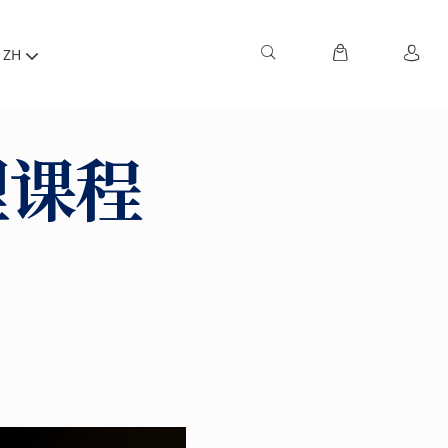
ZH
理课程
！