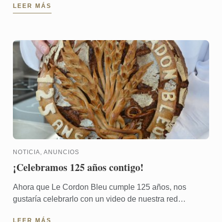
LEER MÁS
...
NOTICIA, ANUNCIOS
¡Celebramos 125 años contigo!
Ahora que Le Cordon Bleu cumple 125 años, nos
gustaría celebrarlo con un video de nuestra red
internacional de chefs, profesores, expertos,
LEER MÁS