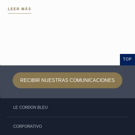
lanzando dos concursos mundiales dedicados a los
LEER MÁS
aspirantes a ...
TOP
RECIBIR NUESTRAS COMUNICACIONES
LE CORDON BLEU
CORPORATIVO