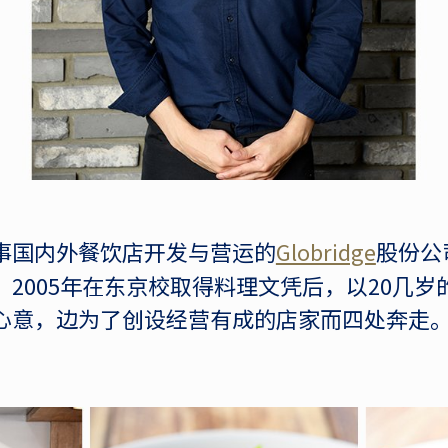
事国内外餐饮店开发与营运的
Globridge
股份公
2005年在东京校取得料理文凭后，以20几
心意，边为了创设经营有成的店家而四处奔走