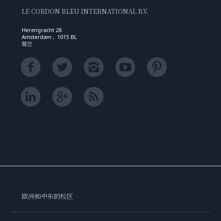
LE CORDON BLEU INTERNATIONAL B.V.
Herengracht 28
Amsterdam , 1015 BL
荷兰
欧洲和中东的校区