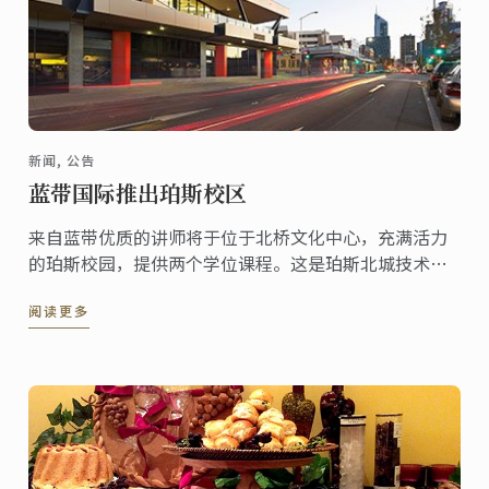
新闻, 公告
蓝带国际推出珀斯校区
来自蓝带优质的讲师将于位于北桥文化中心，充满活力
的珀斯校园，提供两个学位课程。这是珀斯北城技术学
院网络中最大的校园，备有旅行和旅游相关研究的专业
阅读更多
化中心。该中心拥有一流的教学和学生设备，包含健身
房，食堂和书局。其它校区地点有提供额外的学生服
务。