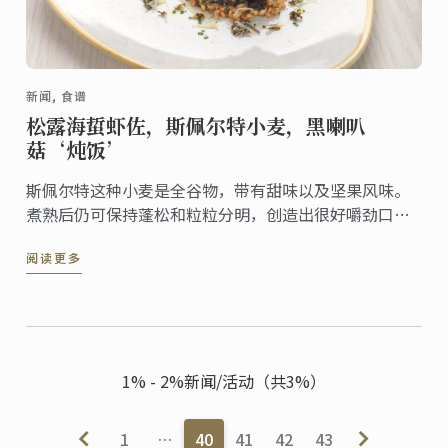
新闻, 食谱
松露海蜇虾佐，斯佩尔特小麦，黑喇叭
菇‘炖饭’
斯佩尔特这种小麦是全谷物，带有甜味以及坚果风味。
煮熟后仍可保持蓬松和粒粒分明，创造出很好嚼劲口感
的‘炖饭’。这道创意使用了喇叭菇，松露以及海蜇
阅读更多
虾，是道奢侈的美味。
1% - 2%新闻/活动（共3%）
1
…
40
41
42
43