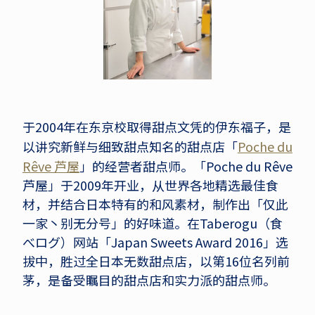
于2004年在东京校取得甜点文凭的伊东福子，是
以讲究新鲜与细致甜点知名的甜点店「
Poche du
Rêve 芦屋
」的经营者甜点师。「Poche du Rêve
芦屋」于2009年开业，从世界各地精选最佳食
材，并结合日本特有的和风素材，制作出「仅此
一家丶别无分号」的好味道。在Taberogu（食
べログ）网站「Japan Sweets Award 2016」选
拔中，胜过全日本无数甜点店，以第16位名列前
茅，是备受瞩目的甜点店和实力派的甜点师。