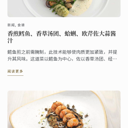
新闻, 食谱
香煎鳕鱼、香草汤团、蛤蜊、欧芹佐大蒜酱
汁
鳕鱼煎之前需腌制，此技术能够使肉质更加紧致，并提
升其风味。这道菜以鳕鱼为中心，佐以香草汤团、经典
酱汁、蛤蜊及海蓬子
阅读更多