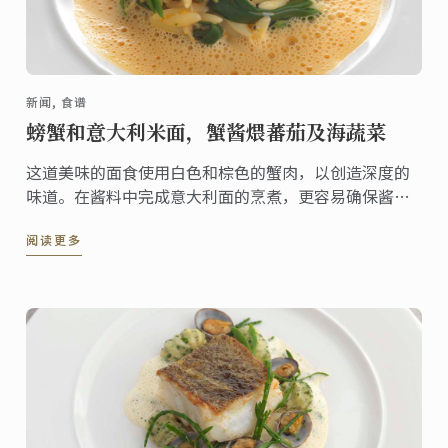
新闻, 食谱
螃蟹和意大利米面，蟹酱煨蕃茄及海蔬菜
这道美味的面食使用白色和棕色的蟹肉，以创造深度的
味道。在酱料中完成意大利面的烹煮，更容易确保酱汁
完全被面的表皮所充分吸收。最后这道菜配甜配番茄和
阅读更多
富含矿物质的海蔬菜。