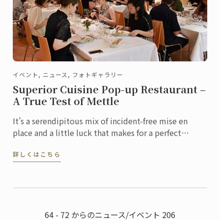
イベント, ニュース, フォトギャラリー
Superior Cuisine Pop-up Restaurant –
A True Test of Mettle
It’s a serendipitous mix of incident-free mise en
place and a little luck that makes for a perfect
service. In a professional kitchen, ‘incident-free’ is a
詳しくはこちら
...
64 - 72 からのニュース/イベント 206