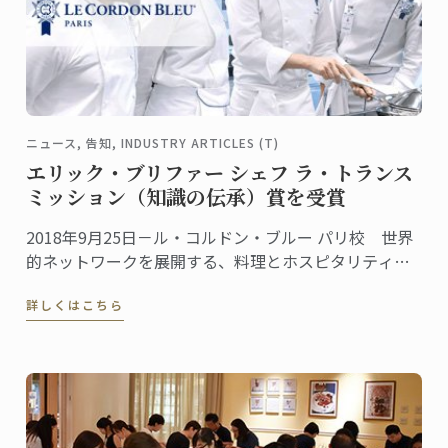
ニュース, 告知, INDUSTRY ARTICLES (T)
エリック・ブリファー シェフ ラ・トランス
ミッション（知識の伝承）賞を受賞
2018年9月25日－ル・コルドン・ブルー パリ校 世界
的ネットワークを展開する、料理とホスピタリティ・
マネジメントの教育機関ル・コルドン・ブルーは、第
詳しくはこちら
32回Trophées Le Chef（トロフィー・ル・シェフ）に
おける、エリック・ブリファー ...