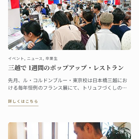
イベント, ニュース, 卒業生
三越で 1週間のポップアップ・レストラン
先月、ル・コルドンブルー・東京校は日本橋三越にお
ける毎年恒例のフランス展にて、トリュフづくしのメ
ニューを掲げたポップアップ・レストランでトリュフ
詳しくはこちら
のシーズンをスタートさせました。