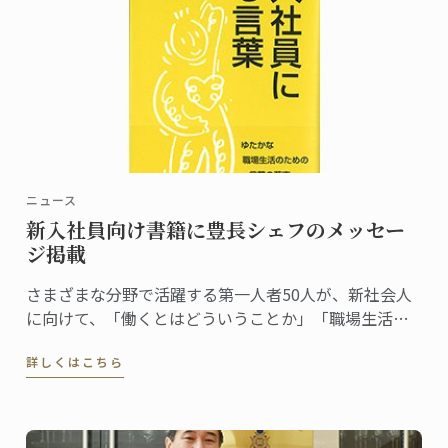
ニュース
新入社員向け書籍に豊長シェフのメッセー
ジ掲載
さまざまな分野で活躍する第一人者50人が、新社会人
に向けて、「働くとはどういうことか」「職場生活へ
のアドバイス」などをそれぞれの言葉で語った『新入
詳しくはこちら
社員に贈る言葉』（経団連出版）。