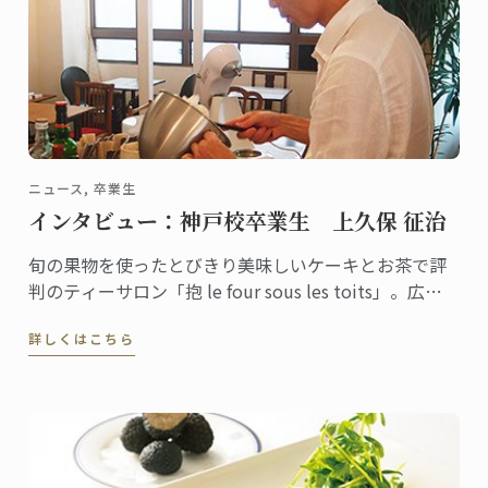
ニュース, 卒業生
インタビュー：神戸校卒業生 上久保 征治
旬の果物を使ったとびきり美味しいケーキとお茶で評
判のティーサロン「抱 le four sous les toits」。広島
市内の古いビル内にあるこぢんまりとした隠れ家的ム
詳しくはこちら
ードも人気で、遠方からもファンが足を運ぶ人気店で
す。