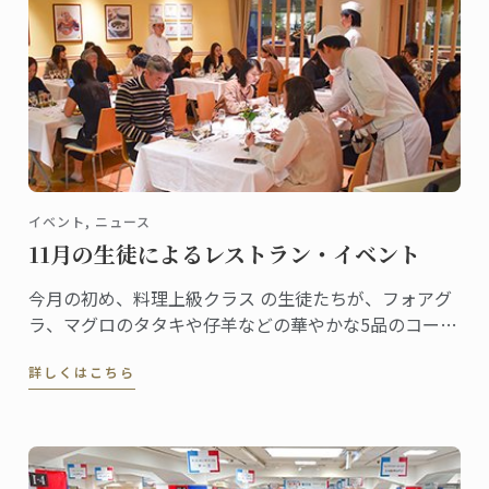
イベント, ニュース
11月の生徒によるレストラン・イベント
今月の初め、料理上級クラス の生徒たちが、フォアグ
ラ、マグロのタタキや仔羊などの華やかな5品のコース
メニューを提供するポップアップ・レストランのイベ
詳しくはこちら
ントを開催しました。これまでLCBで6ヶ月弱をかけて
学んできだ生徒たちの成果は、満員のお客様を喜ばせ
ていました。