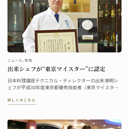
ニュース, 告知
出来シェフが“東京マイスター”に認定
日本料理講座テクニカル・ディレクターの出来清明シ
ェフが平成30年度東京都優秀技能者（東京マイスタ
ー）知事賞を受賞し、その表彰式が11月9日に東京都庁
詳しくはこちら
で行われました。