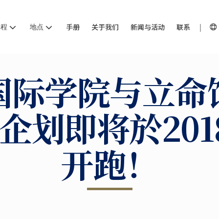
课程
地点
手册
关于我们
新闻与活动
联系
国际学院与立命
企划即将於201
开跑！