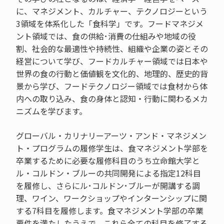
に、マネジメント、カルチャー、テクノロジーという
3領域を体系化した「食科学」です。フードマネジメ
ント領域では、食の供給･消費の仕組みや地域の役
割、社会的な最適性や持続性、組織や企業の姿とその
経営について学び、フードカルチャー領域では日本や
世界の食の行動と価値観を文化的、地理的、歴史的背
景から学び、フードテクノロジー領域では食材から体
内への取り込み、食の身体と認知・行動に関わるメカ
ニズムを学びます。
グローバル・カリナリーアーツ・アンド・マネジメン
ト・プログラムの履修学生は、食マネジメント学部を
卒業するために必要な履修科目のうち立命館大学と
ル・コルドン・ブルーの共同開発による指定12科目
を履修し、さらにル･コルドン･ブルーが開講する調
理、ワイン、ワークショップやインターンシップに関
する7科目を履修します。食マネジメント学部の卒業
要件を満たしたうえで、これら全ての科目を修了する