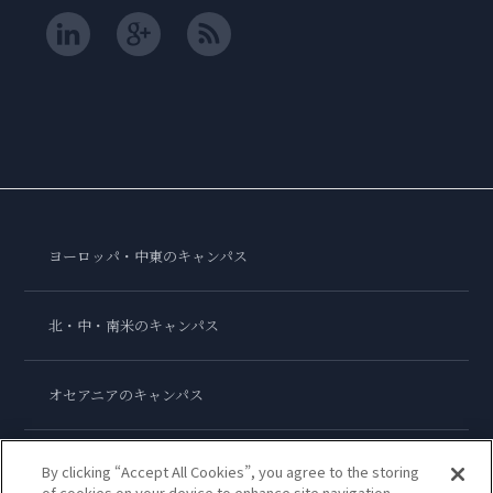
ヨーロッパ・中東のキャンパス
北・中・南米のキャンパス
オセアニアのキャンパス
アジアのキャンパス
By clicking “Accept All Cookies”, you agree to the storing
of cookies on your device to enhance site navigation,