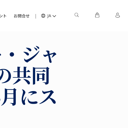
ント
お問合せ
JA
ー・ジャ
の共同
4月にス