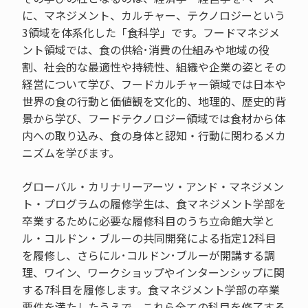
に、マネジメント、カルチャー、テクノロジーという
3領域を体系化した「食科学」です。フードマネジメ
ント領域では、食の供給･消費の仕組みや地域の役
割、社会的な最適性や持続性、組織や企業の姿とその
経営について学び、フードカルチャー領域では日本や
世界の食の行動と価値観を文化的、地理的、歴史的背
景から学び、フードテクノロジー領域では食材から体
内への取り込み、食の身体と認知・行動に関わるメカ
ニズムを学びます。
グローバル・カリナリーアーツ・アンド・マネジメン
ト・プログラムの履修学生は、食マネジメント学部を
卒業するために必要な履修科目のうち立命館大学と
ル・コルドン・ブルーの共同開発による指定12科目
を履修し、さらにル･コルドン･ブルーが開講する調
理、ワイン、ワークショップやインターンシップに関
する7科目を履修します。食マネジメント学部の卒業
要件を満たしたうえで、これら全ての科目を修了する