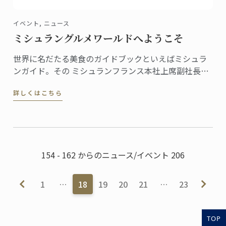
イベント, ニュース
ミシュラングルメワールドへようこそ
世界に名だたる美食のガイドブックといえばミシュラ
ンガイド。その ミシュランフランス本社上席副社長の
ベルナール・デルマス氏がル・コルドン・ブルー・ジ
詳しくはこちら
ャパンでセミナーを開催。
154 - 162 からのニュース/イベント 206
1
…
18
19
20
21
…
23
TOP