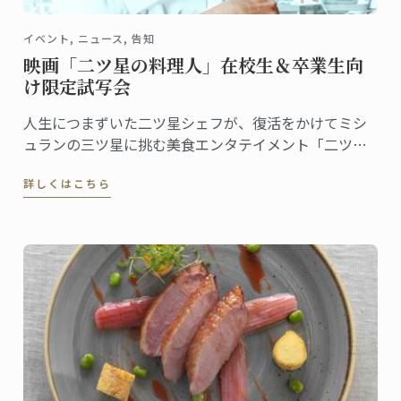
イベント, ニュース, 告知
映画「二ツ星の料理人」在校生＆卒業生向
け限定試写会
人生につまずいた二ツ星シェフが、復活をかけてミシ
ュランの三ツ星に挑む美食エンタテイメント「二ツ星
の料理人」。
詳しくはこちら