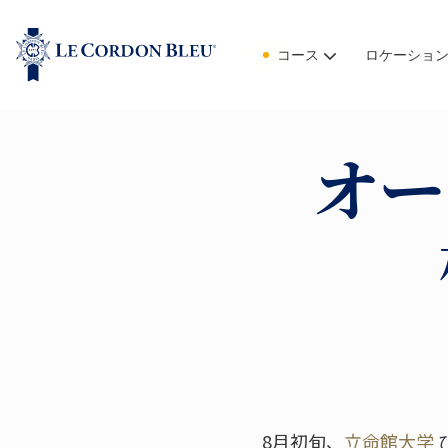
コース
ロケーショ
オー
8月初旬、
立命館大学