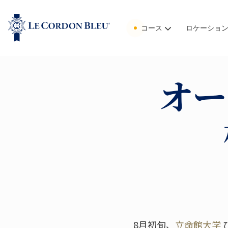
コース
ロケーショ
オー
8月初旬、
立命館大学