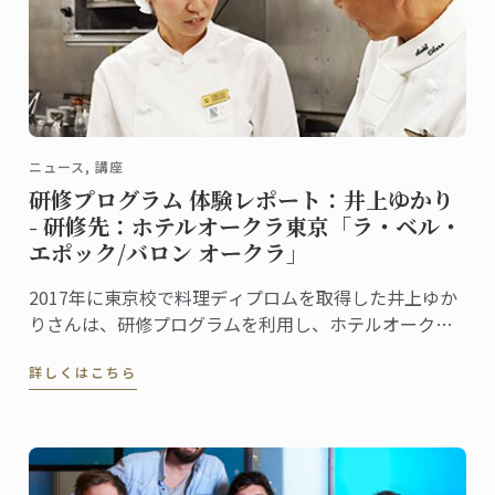
ニュース, 講座
研修プログラム 体験レポート：井上ゆかり
- 研修先：ホテルオークラ東京「ラ・ベル・
エポック/バロン オークラ」
2017年に東京校で料理ディプロムを取得した井上ゆか
りさんは、研修プログラムを利用し、ホテルオークラ
東京の「フランス料理・ワインダイニング ラ・ベ
詳しくはこちら
ル・エポック/バロン オークラ」で現場研修を行いまし
た。この研修を通して学んだこと、感じたことを井上
さんに聞きました。