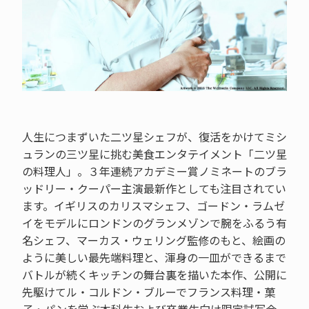
人生につまずいた二ツ星シェフが、復活をかけてミシ
ュランの三ツ星に挑む美食エンタテイメント「二ツ星
の料理人」。３年連続アカデミー賞ノミネートのブラ
ッドリー・クーパー主演最新作としても注目されてい
ます。イギリスのカリスマシェフ、ゴードン・ラムゼ
イをモデルにロンドンのグランメゾンで腕をふるう有
名シェフ、マーカス・ウェリング監修のもと、絵画の
ように美しい最先端料理と、渾身の一皿ができるまで
バトルが続くキッチンの舞台裏を描いた本作、公開に
先駆けてル・コルドン・ブルーでフランス料理・菓
子・パンを学ぶ本科生および卒業生向け限定試写会