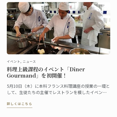
イベント, ニュース
料理上級課程のイベント「Dîner
Gourmand」を初開催！
5月10日（木）に本科フランス料理講座の授業の一環と
して、生徒たちの主催でレストランを模したイベント
「Dîner Gourmand」が行われました。今年から新しく
詳しくはこちら
なったフランス料理ディプロムに加わった講座内容の
一つで、今回が初の開催です。