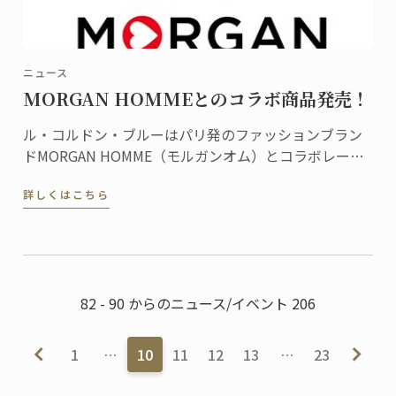
ニュース
MORGAN HOMMEとのコラボ商品発売！
ル・コルドン・ブルーはパリ発のファッションブラン
ドMORGAN HOMME（モルガンオム）とコラボレーシ
ョン、商品を共同開発しました。Tシャツやポロシャ
詳しくはこちら
ツ、バッグ、マグカップなどの商品すべてにル・コル
ドン・ブルーのロゴやダミエがあしらわれ、フランス
のエスプリ香るデザインが魅力です。
82 - 90 からのニュース/イベント 206
1
…
10
11
12
13
…
23