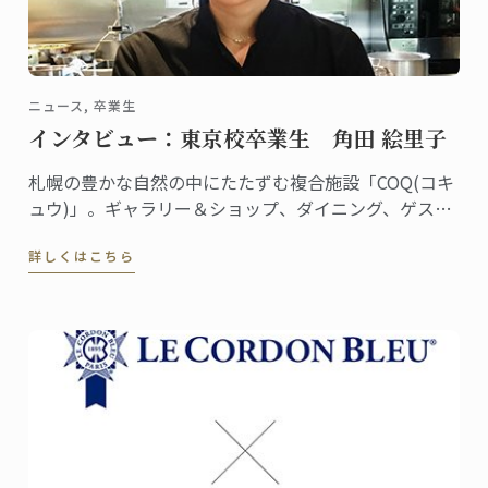
ニュース, 卒業生
インタビュー：東京校卒業生 角田 絵里子
札幌の豊かな自然の中にたたずむ複合施設「COQ(コキ
ュウ)」。ギャラリー＆ショップ、ダイニング、ゲスト
ハウスを備えた素敵な空間です。ダイニングはミシュ
詳しくはこちら
ラン一つ星のレストラン「akinagao」とのコラボレー
ションにより生まれました。