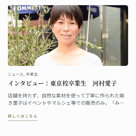
ニュース, 卒業生
インタビュー：東京校卒業生 河村愛子
店舗を持たず、自然な素材を使って丁寧に作られた焼
き菓子はイベントやマルシェ等での販売のみ。「みの
たけ製菓」の屋号でユニークな活動を展開する河村愛
詳しくはこちら
子さんは、2002年に東京校でグラン・ディプロムを取
得しました。