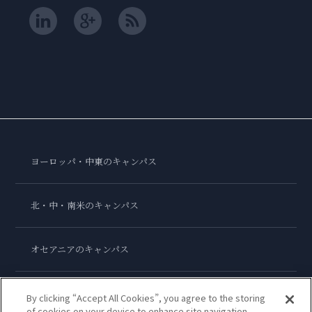
ヨーロッパ・中東のキャンパス
北・中・南米のキャンパス
オセアニアのキャンパス
アジアのキャンパス
By clicking “Accept All Cookies”, you agree to the storing
of cookies on your device to enhance site navigation,