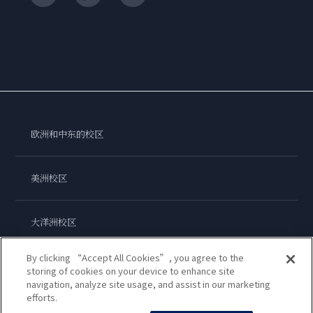
欧洲和中东的校区
美洲校区
大洋洲校区
By clicking “Accept All Cookies”, you agree to the
亚洲校区
storing of cookies on your device to enhance site
navigation, analyze site usage, and assist in our marketing
efforts.
蓝带国际学院