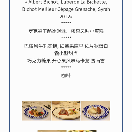
« Albert Bichot, Luberon La Bichette,
Bichot Meilleur Cépage Grenache, Syrah
2012»
*****
罗克福干酪冰淇淋、榛果风味小蛋糕
*****
巴黎风牛轧冻糕, 红莓果库里 佐片状蛋白
霜小型甜点
巧克力糖果 开心果风味马卡龙 费南雪
*****
咖啡