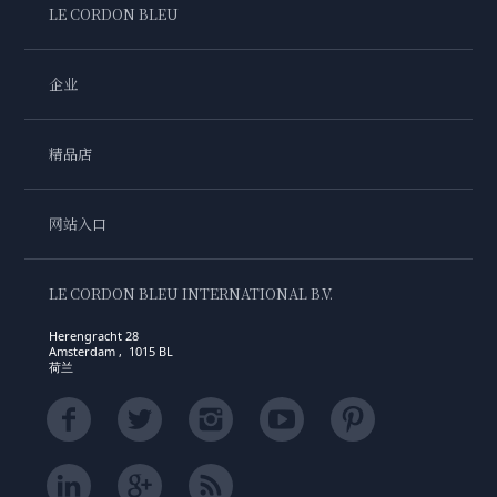
LE CORDON BLEU
企业
精品店
网站入口
LE CORDON BLEU INTERNATIONAL B.V.
Herengracht 28
Amsterdam , 1015 BL
荷兰