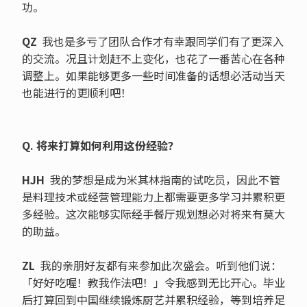
功。
QZ
我也是多亏了团队合作才有幸跟同学们有了更深入
的交流。况且计划赶不上变化，也花了一番苦心在各种
调整上。如果能够更多一些时间准备的话想必活动当天
也能进行的更顺利吧！
Q. 将来打算如何利用这份经验？
HJH
我的梦想是成为米其林指南的试吃员，因此不管
是料理技术或经营管理能力上都需要更多学习并累积更
多经验。这次能够实际经手餐厅规划想必对将来有莫大
的助益。
ZL
我的亲朋好友都有来参加此次盛会。听到他们说：
「好好吃喔！教我作法吧！」令我感到无比开心。毕业
后打算回到中国继续锻炼厨艺并累积经验，等到培养足