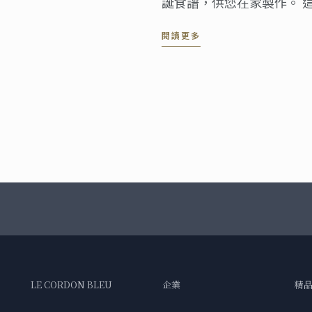
誕食譜，供您在家製作。 
們的倫敦校區行政主廚 Karl 
閱讀更多
來聖誕的歡樂氛圍。
LE CORDON BLEU
企業
精