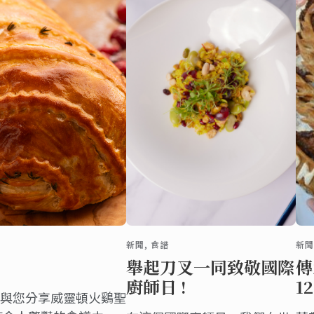
新聞, 食譜
新聞
舉起刀叉一同致敬國際
傳
廚師日 !
1
與您分享威靈頓火鷄聖