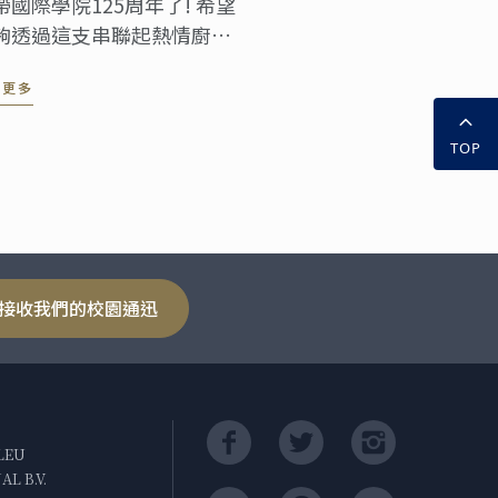
帶國際學院125周年了! 希望
夠透過這支串聯起熱情廚師
、教授、專家、專業人士、
讀更多
作夥伴、畢業生與學生們全
網絡的影片，與您共同歡慶
TOP
好的一刻!
接收我們的校園通迅
LEU
L B.V.