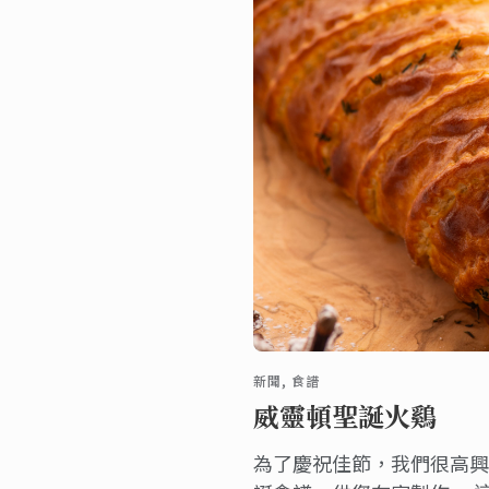
新聞, 食譜
威靈頓聖誕火鷄
為了慶祝佳節，我們很高興