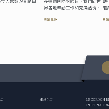
這令人驚豔的食譜由我
在這個國際廚師日，我們向世
藍
O'Dell 為您的餐桌帶
界各地辛勤工作和充滿熱情的
能
廚師們致敬，其中包括正在接
們
閱讀更多
閱
受培訓的藍帶廚師、傳授知識
合
的老師以及已經在行業中留下
球
印記的校友。 為了慶祝此節
美
日，我們為您帶來了這款由藍
帶學院雪梨校區才華洋溢的廚
師創作的蔬食沙拉。
品店
網站入口
LE CORDON B
INTERNATIONA