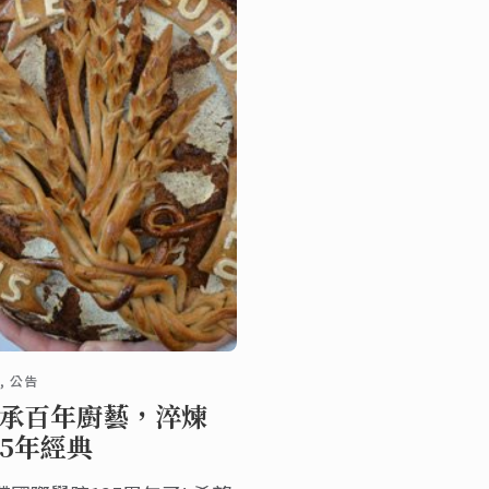
, 公告
承百年廚藝，淬煉
25年經典