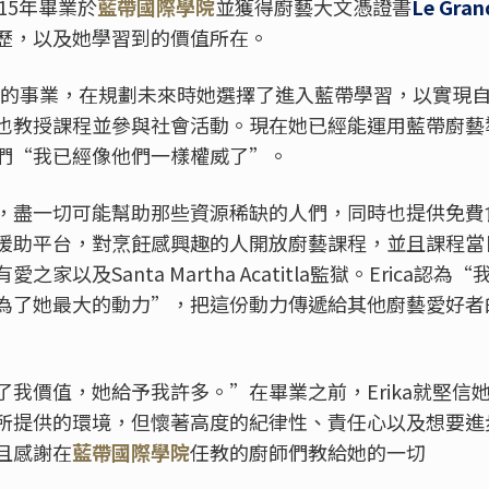
於2015年畢業於
藍帶國際學院
並獲得廚藝大文憑證書
Le Gra
歷，以及她學習到的價值所在。
了自己的事業，在規劃未來時她選擇了進入藍帶學習，以實現
也教授課程並參與社會活動。現在她已經能運用藍帶廚藝
們“我已經像他們一樣權威了”。
，盡一切可能幫助那些資源稀缺的人們，同時也提供免費
援助平台，對烹飪感興趣的人開放廚藝課程，並且課程當
家以及Santa Martha Acatitla監獄。Erica
為了她最大的動力”，把這份動力傳遞給其他廚藝愛好者
了我價值，她給予我許多。”在畢業之前，Erika就堅信
所提供的環境，但懷著高度的紀律性、責任心以及想要進步的
且感謝在
藍帶國際學院
任教的廚師們教給她的一切