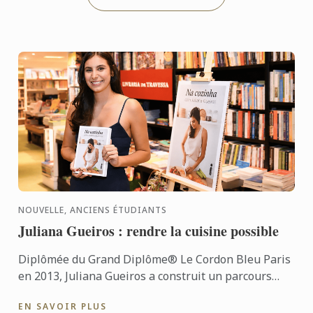
NOUVELLE, ANCIENS ÉTUDIANTS
Juliana Gueiros : rendre la cuisine possible
Diplômée du Grand Diplôme® Le Cordon Bleu Paris
en 2013, Juliana Gueiros a construit un parcours
bien loin des sentiers classiques de la restauration.
EN SAVOIR PLUS
Après ...