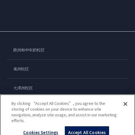
欧洲和中东的校区
美洲校区
大洋洲校区
By clicking “Accept All Cookies”, you agree to the
亚洲校区
storing of cookies on your device to enhance site
navigation, analyze site usage, and assist in our marketing
efforts.
蓝带国际学院
Cookies Settings
Accept All Cookies