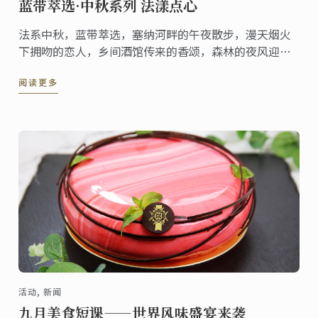
蓝带萃选·中秋系列 法漾点心
法系中秋，蓝带萃选，塞纳河畔的午夜散步，漫天烟火
下拥吻的恋人，乡间酒馆传来的香颂，森林的夜风迎面
吹拂，月夜法国的种种动人之处，唤醒蓝带灵感，以百
阅读更多
年技艺加持！萃选出6款各具风味的法式甜点，取六合融
聚团圆之意，于中国佳节，细尝法之味！
活动, 新闻
九月美食短课——世界风味盛宴来袭