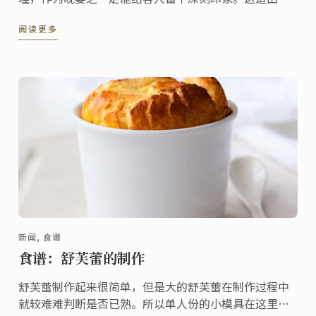
带大厨创作的料理，既可以作为独立的食谱，也可以作
阅读更多
为大型宴会的配菜。
新闻, 食谱
食谱：舒芙蕾的制作
舒芙蕾制作起来很简单，但是大的舒芙蕾在制作过程中
就较难难判断是否已熟。所以单人份的小模具在这里就