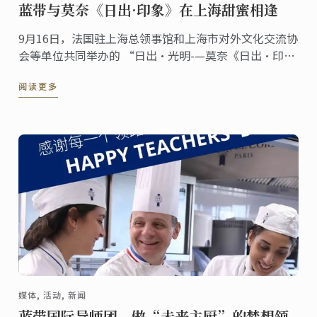
蓝带与莫奈《日出·印象》在上海甜蜜相逢
9月16日，法国驻上海总领事馆和上海市对外文化交流协
会等单位共同举办的 “日出·光明-—莫奈《日出·印
象》”特展在上海开幕。本次特展，展方特邀同样源自
阅读更多
法国的百年名校蓝带国际学院的导师团，为本次特展呈
现开幕美食。蓝带师生以精湛的技艺，为所有观赏嘉
宾，奉献了一场“莫奈版”法式美食。
媒体, 活动, 新闻
蓝带国际导师团，做“未来主厨”的梦想领