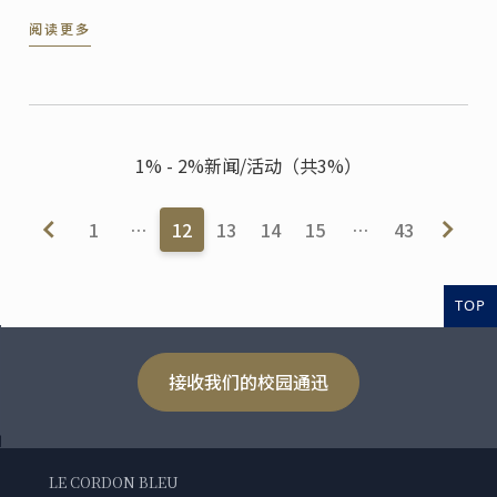
会非常实用。蓝带大厨为您打造了这道法国经典食谱，
阅读更多
让你在家就能轻松制作。
1% - 2%新闻/活动（共3%）
1
…
12
13
14
15
…
43
TOP
接收我们的校园通迅
LE CORDON BLEU