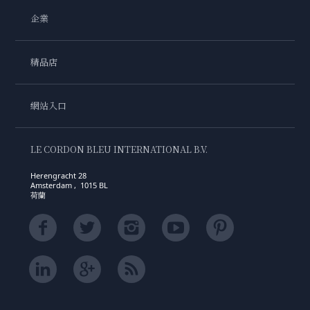
企業
精品店
網站入口
LE CORDON BLEU INTERNATIONAL B.V.
Herengracht 28
Amsterdam , 1015 BL
荷蘭