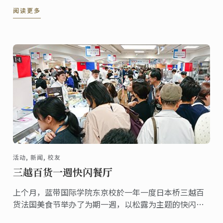
本文列出了将在2020年澳大利亚饮品市场引领风潮的几
阅读更多
款产品。
活动, 新闻, 校友
三越百货一週快闪餐厅
上个月，蓝带国际学院东京校於一年一度日本桥三越百
货法国美食节举办了为期一週，以松露为主题的快闪餐
厅，为松露季节拉开序幕。