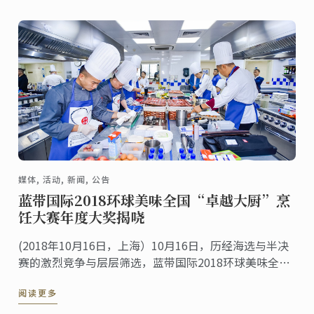
媒体, 活动, 新闻, 公告
蓝带国际2018环球美味全国“卓越大厨”烹
饪大赛年度大奖揭哓
(2018年10月16日，上海）10月16日，历经海选与半决
赛的激烈竞争与层层筛选，蓝带国际2018环球美味全国
“卓越大厨”烹饪大赛总决赛全面开战。来自大中华地
阅读更多
区、马来西亚、泰国、日本、韩国、 ...