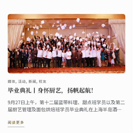
女士致辞，欢迎新学员们的入学，希望学员们在蓝带上
海求学期间认真学习，结识更多朋友，收获知识，磨练
技能。
媒体, 活动, 新闻, 校友
毕业典礼丨身怀厨艺，扬帆起航！
9月27日上午，第十二届蓝带料理、甜点班学员以及第二
届厨艺管理及面包烘焙班学员毕业典礼在上海半岛酒店
隆重举行，上海蓝带厨艺职业技能培训学校校长李小华
阅读更多
先生、副校长施雯女士、特邀嘉宾中国烹饪大师·国家
高级评委孙兆国先生、蓝带上海校区厨艺总监Chef