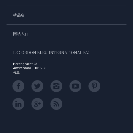
精品店
网站入口
LE CORDON BLEU INTERNATIONAL B.V.
Herengracht 28
Amsterdam , 1015 BL
荷兰