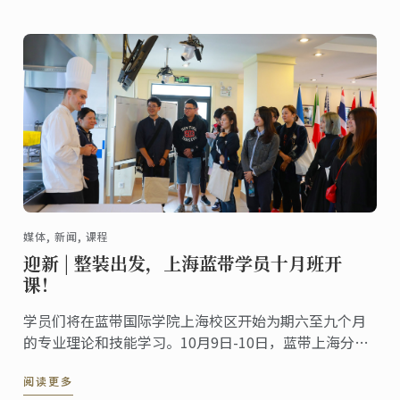
媒体, 新闻, 课程
迎新 | 整装出发，上海蓝带学员十月班开
课！
学员们将在蓝带国际学院上海校区开始为期六至九个月
的专业理论和技能学习。10月9日-10日，蓝带上海分别
为料理、烘焙及甜点班学员举办了新生指导活动。蓝带
阅读更多
上海副校长施雯女士及蓝带大中华区总经理Sara Shang