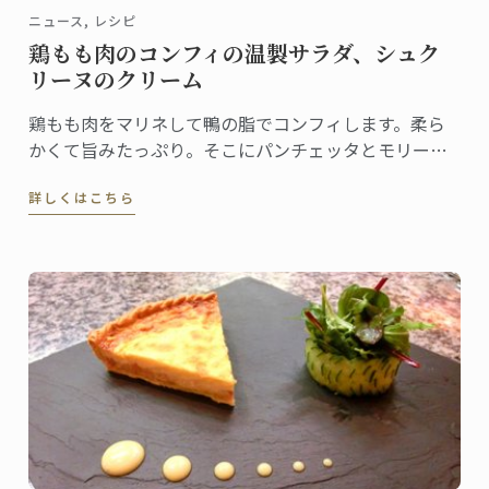
ニュース, レシピ
鶏もも肉のコンフィの温製サラダ、シュク
リーヌのクリーム
鶏もも肉をマリネして鴨の脂でコンフィします。柔ら
かくて旨みたっぷり。そこにパンチェッタとモリーユ
をあしらい、シュクリーヌのクリームソースを。彩り
詳しくはこちら
豊かな春の一品をお届けします。