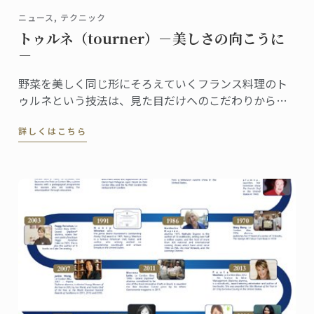
ニュース, テクニック
トゥルネ（tourner）－美しさの向こうに
－
野菜を美しく同じ形にそろえていくフランス料理のト
ゥルネという技法は、見た目だけへのこだわりから生
まれたものではありません。 マッシュルームのトゥル
詳しくはこちら
ネはこのような形に切り出されます。