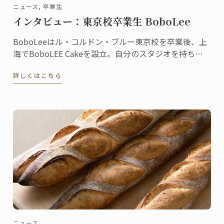
ニュース, 卒業生
インタビュー：東京校卒業生 BoboLee
BoboLeeはル・コルドン・ブルー東京校を卒業後、上
海でBoboLEE Cakeを設立。自分のスタジオを持ち、
オーダーメイドにこだわった最高品質のケーキを提供
詳しくはこちら
しています。
ニュース