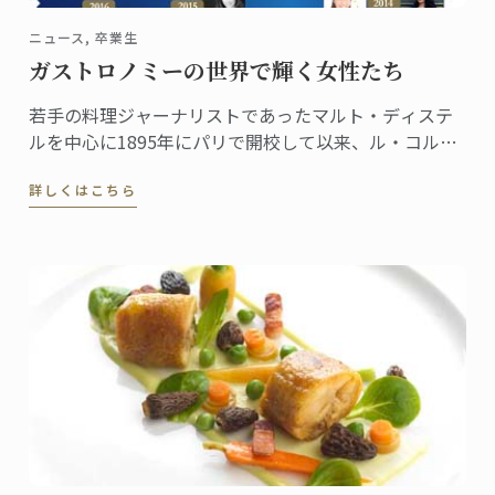
ニュース, 卒業生
ガストロノミーの世界で輝く女性たち
若手の料理ジャーナリストであったマルト・ディステ
ルを中心に1895年にパリで開校して以来、ル・コルド
ン・ブルーは「優秀を極めること」を理念に、伝統を
詳しくはこちら
継承しつつ料理の世界に革新を起こし次世代の育成に
貢献してきました。