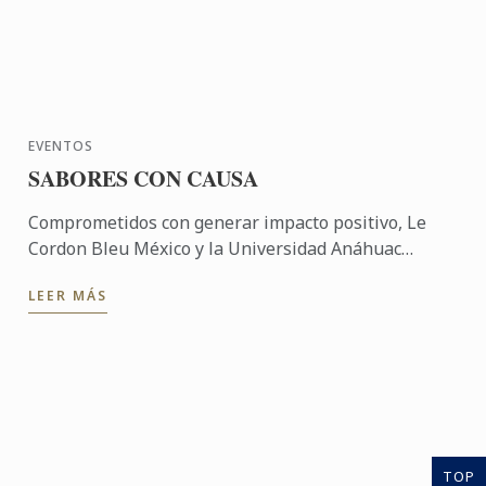
EVENTOS
SABORES CON CAUSA
Comprometidos con generar impacto positivo, Le
Cordon Bleu México y la Universidad Anáhuac
México participaron en una experiencia
LEER MÁS
gastronómica solidaria que ...
TOP