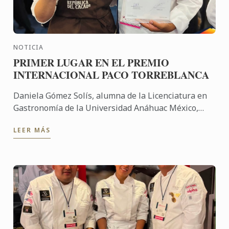
NOTICIA
PRIMER LUGAR EN EL PREMIO
INTERNACIONAL PACO TORREBLANCA
Daniela Gómez Solís, alumna de la Licenciatura en
Gastronomía de la Universidad Anáhuac México,
obtuvo el Primer Lugar en la Final Nacional de
LEER MÁS
México del Premio ...