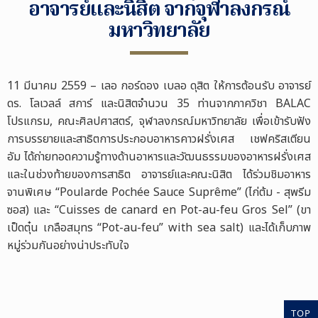
อาจารย์และนิสิต จากจุฬาลงกรณ์
มหาวิทยาลัย
11 มีนาคม 2559 – เลอ กอร์ดอง เบลอ ดุสิต ให้การต้อนรับ อาจารย์
ดร. โลเวลล์ สการ์ และนิสิตจำนวน 35 ท่านจากภาควิชา BALAC
โปรแกรม, คณะศิลปศาสตร์, จุฬาลงกรณ์มหาวิทยาลัย เพื่อเข้ารับฟัง
การบรรยายและสาธิตการประกอบอาหารคาวฝรั่งเศส เชฟคริสเตียน
อัม ได้ถ่ายทอดความรู้ทางด้านอาหารและวัฒนธรรมของอาหารฝรั่งเศส
และในช่วงท้ายของการสาธิต อาจารย์และคณะนิสิต ได้ร่วมชิมอาหาร
จานพิเศษ “Poularde Pochée Sauce Suprême” (ไก่ต้ม - สุพรีม
ซอส) และ “Cuisses de canard en Pot-au-feu Gros Sel” (ขา
เป็ดตุ๋น เกลือสมุทร “Pot-au-feu” with sea salt) และได้เก็บภาพ
หมู่ร่วมกันอย่างน่าประทับใจ
TOP