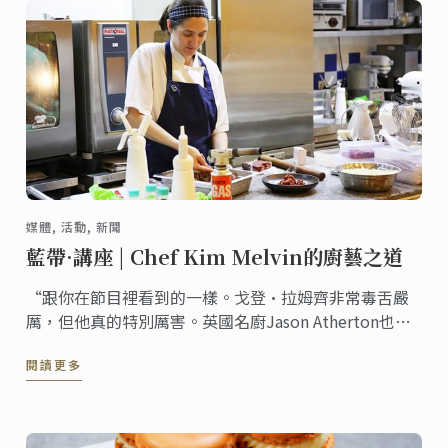
媒體, 活動, 新聞
藍帶·講座 | Chef Kim Melvin的廚藝之道
“跟你在節目裡看到的一樣。戈登·拉姆齊非常毒舌嚴
厲，但他真的特別厲害。英國名廚Jason Atherton也是
如此。”Chef Kim Melvin回憶自己同這些餐飲大咖們一
閱讀更多
起工作的經歷時說道，“這些大咖們的能力和抗壓力也
是非同一般的，一天工作18個小時幾乎是他們的日
常。”