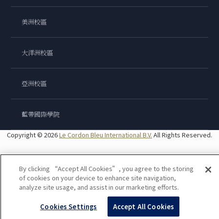
美洲校區
大洋洲校區
亞洲校區
藍帶國際學院
Copyright © 2026
Le Cordon Bleu International B.V.
All Rights Reserved.
By clicking “Accept All Cookies”, you agree to the storing
of cookies on your device to enhance site navigation,
analyze site usage, and assist in our marketing efforts.
Cookies Settings
Accept All Cookies