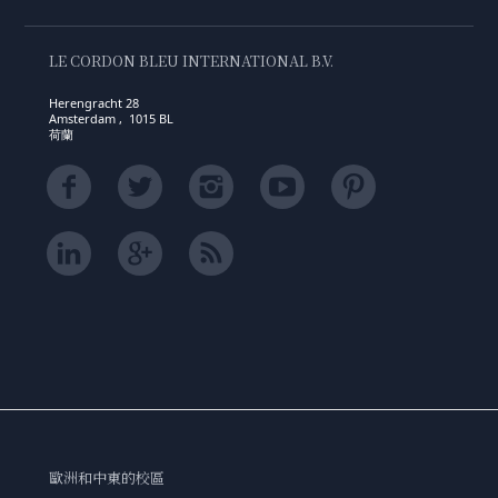
LE CORDON BLEU INTERNATIONAL B.V.
Herengracht 28
Amsterdam , 1015 BL
荷蘭
歐洲和中東的校區