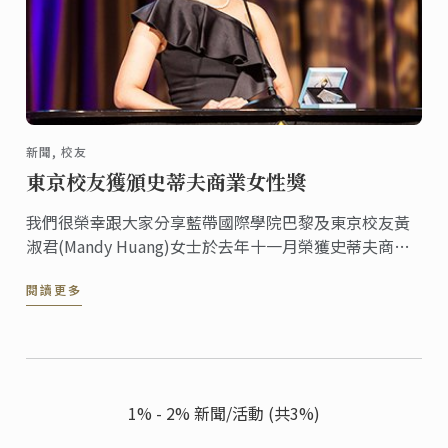
新聞, 校友
東京校友獲頒史蒂夫商業女性獎
我們很榮幸跟大家分享藍帶國際學院巴黎及東京校友黃
淑君(Mandy Huang)女士於去年十一月榮獲史蒂夫商業
女性獎(Stevie Award for Women in Business)三項大
閱讀更多
獎。
1% - 2% 新聞/活動 (共3%)