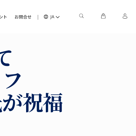
ント
お問合せ
JA
て
ェフ
氏が祝福