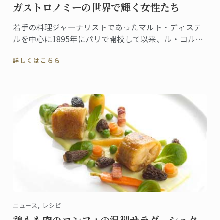
ガストロノミーの世界で輝く女性たち
若手の料理ジャーナリストであったマルト・ディステ
ルを中心に1895年にパリで開校して以来、ル・コルド
ン・ブルーは「優秀を極めること」を理念に、伝統を
詳しくはこちら
継承しつつ料理の世界に革新を起こし次世代の育成に
貢献してきました。
ニュース, レシピ
鶏もも肉のコンフィの温製サラダ、シュク