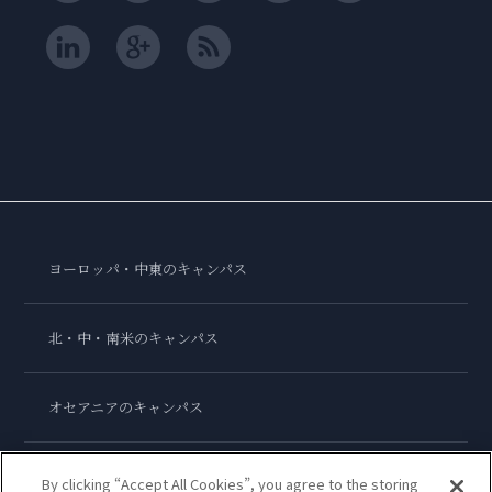
ヨーロッパ・中東のキャンパス
北・中・南米のキャンパス
オセアニアのキャンパス
アジアのキャンパス
By clicking “Accept All Cookies”, you agree to the storing