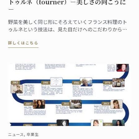
トゥルネ（tourner）－美しさの向こうに
－
野菜を美しく同じ形にそろえていくフランス料理のト
ゥルネという技法は、見た目だけへのこだわりから生
まれたものではありません。 マッシュルームのトゥル
詳しくはこちら
ネはこのような形に切り出されます。
ニュース, 卒業生