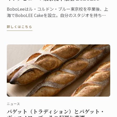
BoboLeeはル・コルドン・ブルー東京校を卒業後、上
海でBoboLEE Cakeを設立。自分のスタジオを持ち、
オーダーメイドにこだわった最高品質のケーキを提供
詳しくはこちら
しています。
ニュース
バゲット（トラディション）とバゲット・