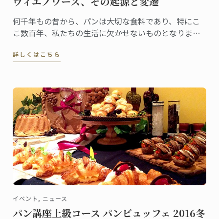
ヴィエノワーズ、その起源と変遷
何千年もの昔から、パンは大切な食料であり、特にこ
こ数百年、私たちの生活に欠かせないものとなりまし
た。フランス人は、毎年100億本のバゲットを消費する
詳しくはこちら
と言われています。
イベント, ニュース
パン講座上級コース パンビュッフェ 2016冬